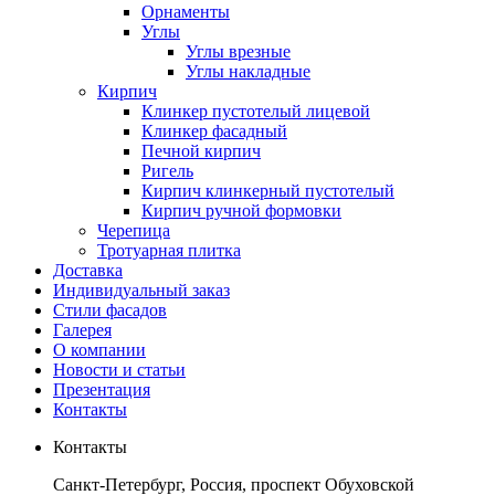
Орнаменты
Углы
Углы врезные
Углы накладные
Кирпич
Клинкер пустотелый лицевой
Клинкер фасадный
Печной кирпич
Ригель
Кирпич клинкерный пустотелый
Кирпич ручной формовки
Черепица
Тротуарная плитка
Доставка
Индивидуальный заказ
Стили фасадов
Галерея
О компании
Новости и статьи
Презентация
Контакты
Контакты
Санкт-Петербург, Россия, проспект Обуховской