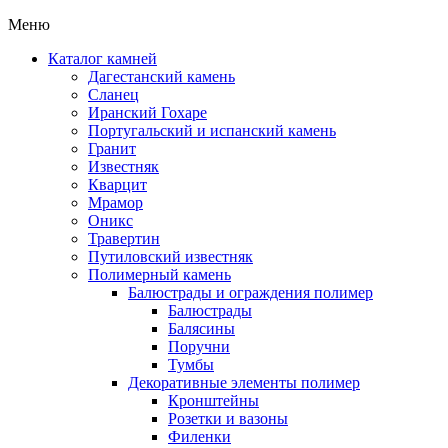
Меню
Каталог камней
Дагестанский камень
Сланец
Иранский Гохаре
Португальский и испанский камень
Гранит
Известняк
Кварцит
Мрамор
Оникс
Травертин
Путиловский известняк
Полимерный камень
Балюстрады и ограждения полимер
Балюстрады
Балясины
Поручни
Тумбы
Декоративные элементы полимер
Кронштейны
Розетки и вазоны
Филенки