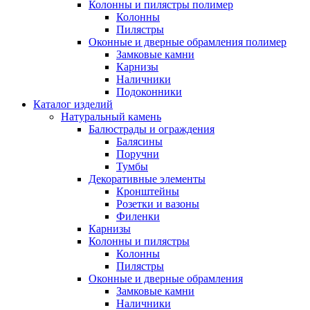
Колонны и пилястры полимер
Колонны
Пилястры
Оконные и дверные обрамления полимер
Замковые камни
Карнизы
Наличники
Подоконники
Каталог изделий
Натуральный камень
Балюстрады и ограждения
Балясины
Поручни
Тумбы
Декоративные элементы
Кронштейны
Розетки и вазоны
Филенки
Карнизы
Колонны и пилястры
Колонны
Пилястры
Оконные и дверные обрамления
Замковые камни
Наличники