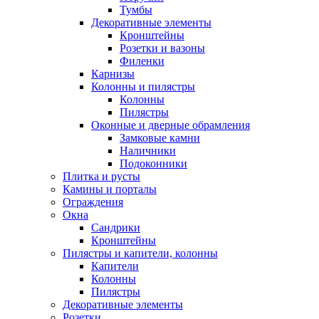
Тумбы
Декоративные элементы
Кронштейны
Розетки и вазоны
Филенки
Карнизы
Колонны и пилястры
Колонны
Пилястры
Оконные и дверные обрамления
Замковые камни
Наличники
Подоконники
Плитка и русты
Камины и порталы
Ограждения
Окна
Сандрики
Кронштейны
Пилястры и капители, колонны
Капители
Колонны
Пилястры
Декоративные элементы
Розетки