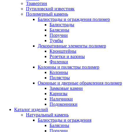
Травертин
Путиловский известняк
Полимерный камень
Балюстрады и ограждения полимер
Балюстрады
Балясины
Поручни
Тумбы
Декоративные элементы полимер
Кронштейны
Розетки и вазоны
Филенки
Колонны и пилястры полимер
Колонны
Пилястры
Оконные и дверные обрамления полимер
Замковые камни
Карнизы
Наличники
Подоконники
Каталог изделий
Натуральный камень
Балюстрады и ограждения
Балясины
Поручни