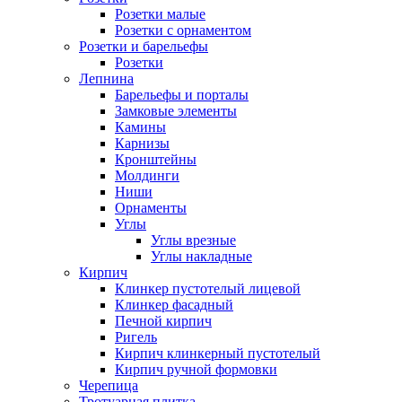
Розетки малые
Розетки с орнаментом
Розетки и барельефы
Розетки
Лепнина
Барельефы и порталы
Замковые элементы
Камины
Карнизы
Кронштейны
Молдинги
Ниши
Орнаменты
Углы
Углы врезные
Углы накладные
Кирпич
Клинкер пустотелый лицевой
Клинкер фасадный
Печной кирпич
Ригель
Кирпич клинкерный пустотелый
Кирпич ручной формовки
Черепица
Тротуарная плитка