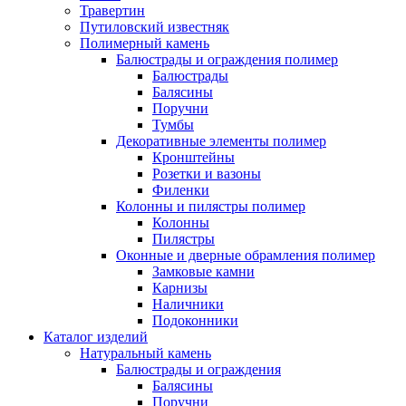
Травертин
Путиловский известняк
Полимерный камень
Балюстрады и ограждения полимер
Балюстрады
Балясины
Поручни
Тумбы
Декоративные элементы полимер
Кронштейны
Розетки и вазоны
Филенки
Колонны и пилястры полимер
Колонны
Пилястры
Оконные и дверные обрамления полимер
Замковые камни
Карнизы
Наличники
Подоконники
Каталог изделий
Натуральный камень
Балюстрады и ограждения
Балясины
Поручни