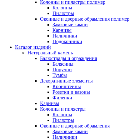
Колонны и пилястры полимер
Колонны
Пилястры
Оконные и дверные обрамления полимер
Замковые камни
Карнизы
Наличники
Подоконники
Каталог изделий
Натуральный камень
Балюстрады и ограждения
Балясины
Поручни
Тумбы
Декоративные элементы
Кронштейны
Розетки и вазоны
Филенки
Карнизы
Колонны и пилястры
Колонны
Пилястры
Оконные и дверные обрамления
Замковые камни
Наличники