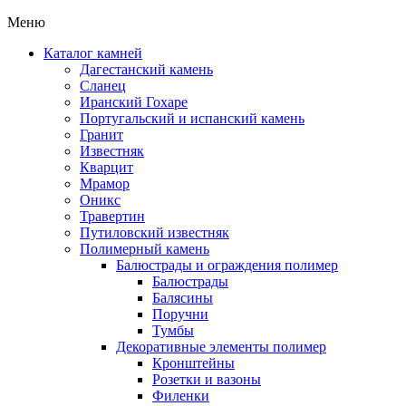
Меню
Каталог камней
Дагестанский камень
Сланец
Иранский Гохаре
Португальский и испанский камень
Гранит
Известняк
Кварцит
Мрамор
Оникс
Травертин
Путиловский известняк
Полимерный камень
Балюстрады и ограждения полимер
Балюстрады
Балясины
Поручни
Тумбы
Декоративные элементы полимер
Кронштейны
Розетки и вазоны
Филенки