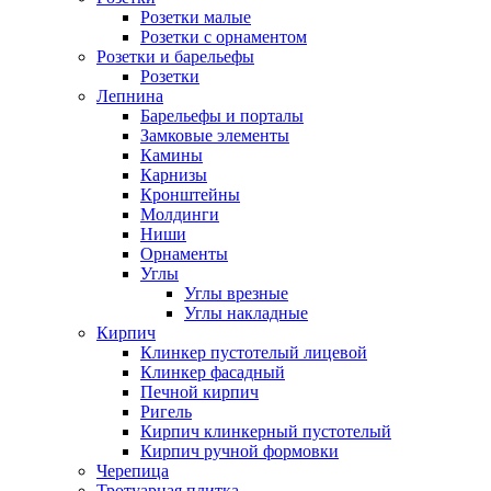
Розетки малые
Розетки с орнаментом
Розетки и барельефы
Розетки
Лепнина
Барельефы и порталы
Замковые элементы
Камины
Карнизы
Кронштейны
Молдинги
Ниши
Орнаменты
Углы
Углы врезные
Углы накладные
Кирпич
Клинкер пустотелый лицевой
Клинкер фасадный
Печной кирпич
Ригель
Кирпич клинкерный пустотелый
Кирпич ручной формовки
Черепица
Тротуарная плитка