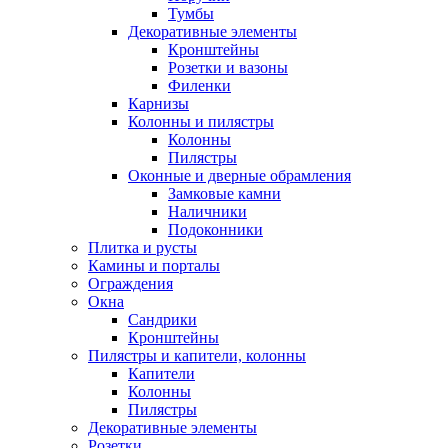
Тумбы
Декоративные элементы
Кронштейны
Розетки и вазоны
Филенки
Карнизы
Колонны и пилястры
Колонны
Пилястры
Оконные и дверные обрамления
Замковые камни
Наличники
Подоконники
Плитка и русты
Камины и порталы
Ограждения
Окна
Сандрики
Кронштейны
Пилястры и капители, колонны
Капители
Колонны
Пилястры
Декоративные элементы
Розетки