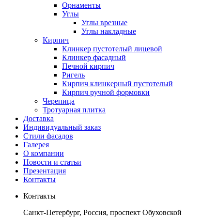
Орнаменты
Углы
Углы врезные
Углы накладные
Кирпич
Клинкер пустотелый лицевой
Клинкер фасадный
Печной кирпич
Ригель
Кирпич клинкерный пустотелый
Кирпич ручной формовки
Черепица
Тротуарная плитка
Доставка
Индивидуальный заказ
Стили фасадов
Галерея
О компании
Новости и статьи
Презентация
Контакты
Контакты
Санкт-Петербург, Россия, проспект Обуховской