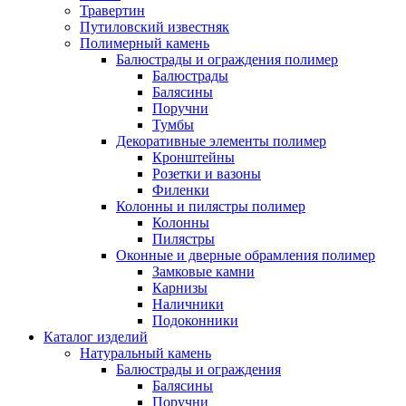
Травертин
Путиловский известняк
Полимерный камень
Балюстрады и ограждения полимер
Балюстрады
Балясины
Поручни
Тумбы
Декоративные элементы полимер
Кронштейны
Розетки и вазоны
Филенки
Колонны и пилястры полимер
Колонны
Пилястры
Оконные и дверные обрамления полимер
Замковые камни
Карнизы
Наличники
Подоконники
Каталог изделий
Натуральный камень
Балюстрады и ограждения
Балясины
Поручни