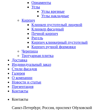
Орнаменты
Углы
Углы врезные
Углы накладные
Кирпич
Клинкер пустотелый лицевой
Клинкер фасадный
Печной кирпич
Ригель
Кирпич клинкерный пустотелый
Кирпич ручной формовки
Черепица
Тротуарная плитка
Доставка
Индивидуальный заказ
Стили фасадов
Галерея
О компании
Новости и статьи
Презентация
Контакты
Контакты
Санкт-Петербург, Россия, проспект Обуховской