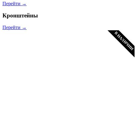
Перейти →
Кронштейны
Перейти →
В НАЛИЧИИ
СЛАНЕЦ БЕЗ ОЖИДАНИЯ
Более тонны на складе. Оформите заказ без долгого ожида
Оставьте заявку сейчас.
Заказать