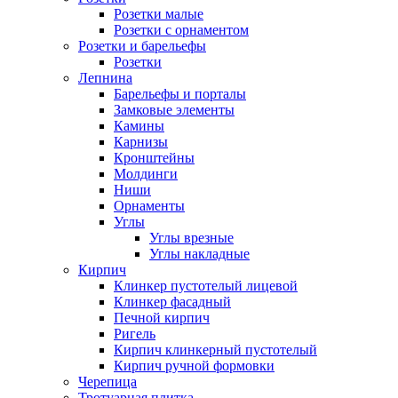
Розетки малые
Розетки с орнаментом
Розетки и барельефы
Розетки
Лепнина
Барельефы и порталы
Замковые элементы
Камины
Карнизы
Кронштейны
Молдинги
Ниши
Орнаменты
Углы
Углы врезные
Углы накладные
Кирпич
Клинкер пустотелый лицевой
Клинкер фасадный
Печной кирпич
Ригель
Кирпич клинкерный пустотелый
Кирпич ручной формовки
Черепица
Тротуарная плитка