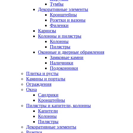
Тумбы
Декоративные элементы
Кронштейны
Розетки и вазоны
Филенки
Карнизы
Колонны и пилястры
Колонны
Пилястры
Оконные и дверные обрамления
Замковые камни
Наличники
Подоконники
Плитка и русты
Камины и порталы
Ограждения
Окна
Сандрики
Кронштейны
Пилястры и капители, колонны
Капители
Колонны
Пилястры
Декоративные элементы
Розетки