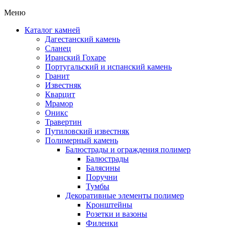
Меню
Каталог камней
Дагестанский камень
Сланец
Иранский Гохаре
Португальский и испанский камень
Гранит
Известняк
Кварцит
Мрамор
Оникс
Травертин
Путиловский известняк
Полимерный камень
Балюстрады и ограждения полимер
Балюстрады
Балясины
Поручни
Тумбы
Декоративные элементы полимер
Кронштейны
Розетки и вазоны
Филенки