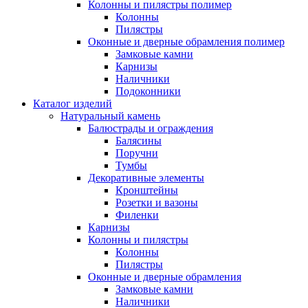
Колонны и пилястры полимер
Колонны
Пилястры
Оконные и дверные обрамления полимер
Замковые камни
Карнизы
Наличники
Подоконники
Каталог изделий
Натуральный камень
Балюстрады и ограждения
Балясины
Поручни
Тумбы
Декоративные элементы
Кронштейны
Розетки и вазоны
Филенки
Карнизы
Колонны и пилястры
Колонны
Пилястры
Оконные и дверные обрамления
Замковые камни
Наличники