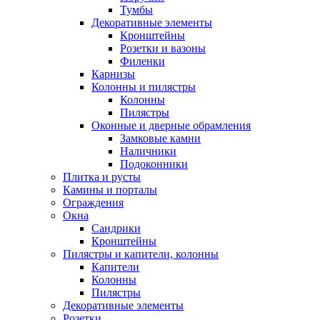
Тумбы
Декоративные элементы
Кронштейны
Розетки и вазоны
Филенки
Карнизы
Колонны и пилястры
Колонны
Пилястры
Оконные и дверные обрамления
Замковые камни
Наличники
Подоконники
Плитка и русты
Камины и порталы
Ограждения
Окна
Сандрики
Кронштейны
Пилястры и капители, колонны
Капители
Колонны
Пилястры
Декоративные элементы
Розетки