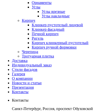
Орнаменты
Углы
Углы врезные
Углы накладные
Кирпич
Клинкер пустотелый лицевой
Клинкер фасадный
Печной кирпич
Ригель
Кирпич клинкерный пустотелый
Кирпич ручной формовки
Черепица
Тротуарная плитка
Доставка
Индивидуальный заказ
Стили фасадов
Галерея
О компании
Новости и статьи
Презентация
Контакты
Контакты
Санкт-Петербург, Россия, проспект Обуховской