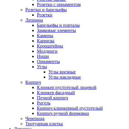
Розетки с орнаментом
Розетки и барельефы
Розетки
Лепнина
Барельефы и порталы
Замковые элементы
Камины
Карнизы
Кронштейны
Молдинги
Ниши
Орнаменты
Углы
Углы врезные
Углы накладные
Кирпич
Клинкер пустотелый лицевой
Клинкер фасадный
Печной кирпич
Ригель
Кирпич клинкерный пустотелый
Кирпич ручной формовки
Черепица
Тротуарная плитка
Лепнина