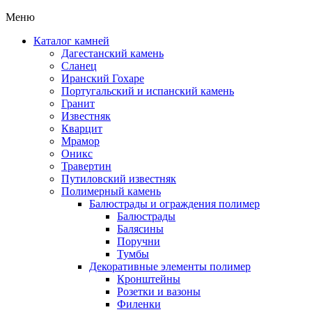
Меню
Каталог камней
Дагестанский камень
Сланец
Иранский Гохаре
Португальский и испанский камень
Гранит
Известняк
Кварцит
Мрамор
Оникс
Травертин
Путиловский известняк
Полимерный камень
Балюстрады и ограждения полимер
Балюстрады
Балясины
Поручни
Тумбы
Декоративные элементы полимер
Кронштейны
Розетки и вазоны
Филенки