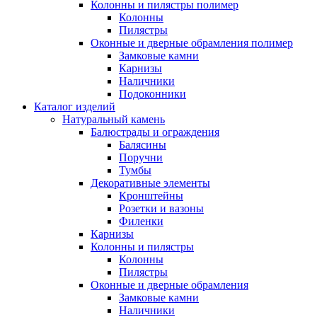
Колонны и пилястры полимер
Колонны
Пилястры
Оконные и дверные обрамления полимер
Замковые камни
Карнизы
Наличники
Подоконники
Каталог изделий
Натуральный камень
Балюстрады и ограждения
Балясины
Поручни
Тумбы
Декоративные элементы
Кронштейны
Розетки и вазоны
Филенки
Карнизы
Колонны и пилястры
Колонны
Пилястры
Оконные и дверные обрамления
Замковые камни
Наличники