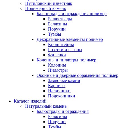
Путиловский известняк
Полимерный камень
Балюстрады и ограждения полимер
Балюстрады
Балясины
Поручни
Тумбы
Декоративные элементы полимер
Кронштейны
Розетки и вазоны
Филенки
Колонны и пилястры полимер
Колонны
Пилястры
Оконные и дверные обрамления полимер
Замковые камни
Карнизы
Наличники
Подоконники
Каталог изделий
Натуральный камень
Балюстрады и ограждения
Балясины
Поручни
Тумбы