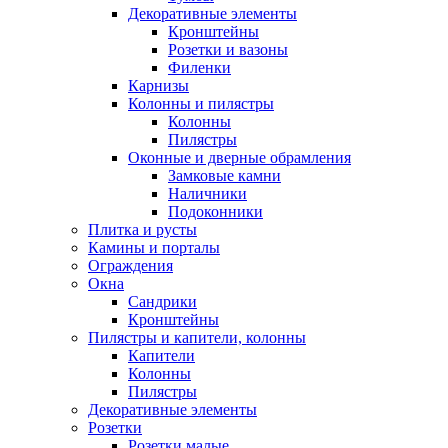
Декоративные элементы
Кронштейны
Розетки и вазоны
Филенки
Карнизы
Колонны и пилястры
Колонны
Пилястры
Оконные и дверные обрамления
Замковые камни
Наличники
Подоконники
Плитка и русты
Камины и порталы
Ограждения
Окна
Сандрики
Кронштейны
Пилястры и капители, колонны
Капители
Колонны
Пилястры
Декоративные элементы
Розетки
Розетки малые