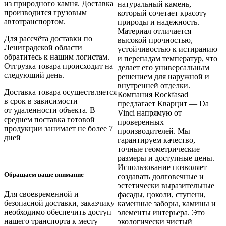
из природного камня. Доставка
натуральный камень,
производится грузовым
который сочетает красоту
автотранспортом.
природы и надежность.
Материал отличается
Для рассчёта доставки по
высокой прочностью,
Лениградской области
устойчивостью к истиранию
обратитесь к нашим логистам.
и перепадам температур, что
Отгрузка товара происходит на
делает его универсальным
следующий день.
решением для наружной и
внутренней отделки.
Доставка товара осуществляется
Компания Rockfasad
в срок в зависимости
предлагает Кварцит — Da
от
удаленности объекта
. В
Vinci напрямую от
среднем поставка готовой
проверенных
продукции занимает
не более 7
производителей. Мы
дней
гарантируем качество,
точные геометрические
размеры и доступные цены.
Использование позволяет
Обращаем ваше внимание
создавать долговечные и
эстетически выразительные
Для своевременной и
фасады, цоколи, ступени,
безопасной доставки, заказчику
каменные заборы, камины и
необходимо обеспечить доступ
элементы интерьера. Это
нашего транспорта к месту
экологически чистый