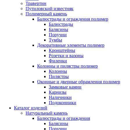
Травертин
Путиловский известняк
Полимерный камень
Балюстрады и ограждения полимер
Балюстрады
Балясины
Поручни
Тумбы
Декоративные элементы полимер
Кронштейны
Розетки и вазоны
Филенки
Колонны и пилястры полимер
Колонны
Пилястры
Оконные и дверные обрамления полимер
Замковые камни
Карнизы
Наличники
Подоконники
Каталог изделий
Натуральный камень
Балюстрады и ограждения
Балясины
Поручни