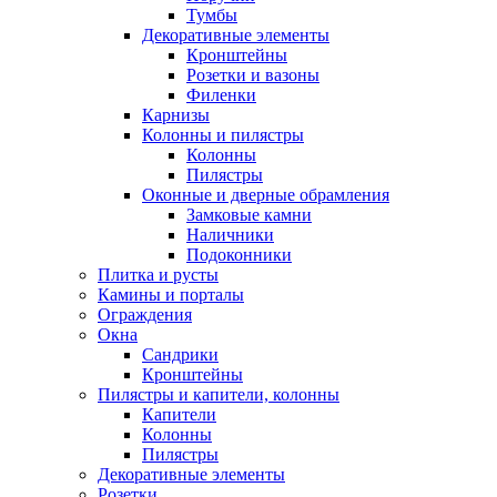
Тумбы
Декоративные элементы
Кронштейны
Розетки и вазоны
Филенки
Карнизы
Колонны и пилястры
Колонны
Пилястры
Оконные и дверные обрамления
Замковые камни
Наличники
Подоконники
Плитка и русты
Камины и порталы
Ограждения
Окна
Сандрики
Кронштейны
Пилястры и капители, колонны
Капители
Колонны
Пилястры
Декоративные элементы
Розетки