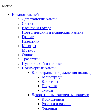
Меню
Каталог камней
Дагестанский камень
Сланец
Иранский Гохаре
Португальский и испанский камень
Гранит
Известняк
Кварцит
Мрамор
Оникс
Травертин
Путиловский известняк
Полимерный камень
Балюстрады и ограждения полимер
Балюстрады
Балясины
Поручни
Тумбы
Декоративные элементы полимер
Кронштейны
Розетки и вазоны
Филенки