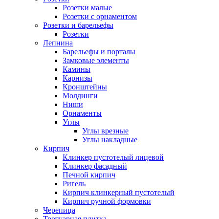
Розетки малые
Розетки с орнаментом
Розетки и барельефы
Розетки
Лепнина
Барельефы и порталы
Замковые элементы
Камины
Карнизы
Кронштейны
Молдинги
Ниши
Орнаменты
Углы
Углы врезные
Углы накладные
Кирпич
Клинкер пустотелый лицевой
Клинкер фасадный
Печной кирпич
Ригель
Кирпич клинкерный пустотелый
Кирпич ручной формовки
Черепица
Тротуарная плитка