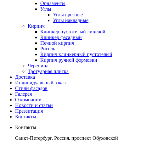
Орнаменты
Углы
Углы врезные
Углы накладные
Кирпич
Клинкер пустотелый лицевой
Клинкер фасадный
Печной кирпич
Ригель
Кирпич клинкерный пустотелый
Кирпич ручной формовки
Черепица
Тротуарная плитка
Доставка
Индивидуальный заказ
Стили фасадов
Галерея
О компании
Новости и статьи
Презентация
Контакты
Контакты
Санкт-Петербург, Россия, проспект Обуховской