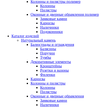
Колонны и пилястры полимер
Колонны
Пилястры
Оконные и дверные обрамления полимер
Замковые камни
Карнизы
Наличники
Подоконники
Каталог изделий
Натуральный камень
Балюстрады и ограждения
Балясины
Поручни
Тумбы
Декоративные элементы
Кронштейны
Розетки и вазоны
Филенки
Карнизы
Колонны и пилястры
Колонны
Пилястры
Оконные и дверные обрамления
Замковые камни
Наличники