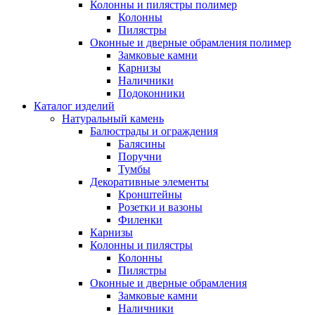
Колонны и пилястры полимер
Колонны
Пилястры
Оконные и дверные обрамления полимер
Замковые камни
Карнизы
Наличники
Подоконники
Каталог изделий
Натуральный камень
Балюстрады и ограждения
Балясины
Поручни
Тумбы
Декоративные элементы
Кронштейны
Розетки и вазоны
Филенки
Карнизы
Колонны и пилястры
Колонны
Пилястры
Оконные и дверные обрамления
Замковые камни
Наличники