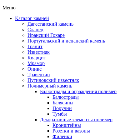
Меню
Каталог камней
Дагестанский камень
Сланец
Иранский Гохаре
Португальский и испанский камень
Гранит
Известняк
Кварцит
Мрамор
Оникс
Травертин
Путиловский известняк
Полимерный камень
Балюстрады и ограждения полимер
Балюстрады
Балясины
Поручни
Тумбы
Декоративные элементы полимер
Кронштейны
Розетки и вазоны
Филенки