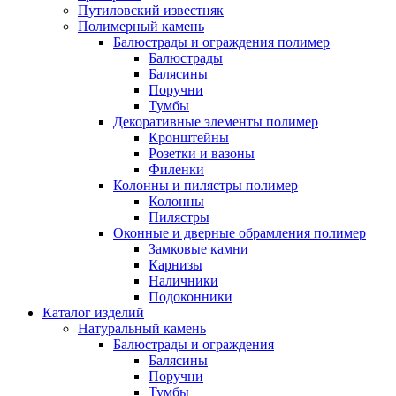
Путиловский известняк
Полимерный камень
Балюстрады и ограждения полимер
Балюстрады
Балясины
Поручни
Тумбы
Декоративные элементы полимер
Кронштейны
Розетки и вазоны
Филенки
Колонны и пилястры полимер
Колонны
Пилястры
Оконные и дверные обрамления полимер
Замковые камни
Карнизы
Наличники
Подоконники
Каталог изделий
Натуральный камень
Балюстрады и ограждения
Балясины
Поручни
Тумбы