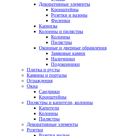
Декоративные элементы
Кронштейны
Розетки и вазоны
Филенки
Карнизы
Колонны и пилястры
Колонны
Пилястры
Оконные и дверные обрамления
Замковые камни
Наличники
Подоконники
Плитка и русты
Камины и порталы
Ограждения
Окна
Сандрики
Кронштейны
Пилястры и капители, колонны
Капители
Колонны
Пилястры
Декоративные элементы
Розетки
Розетки малые