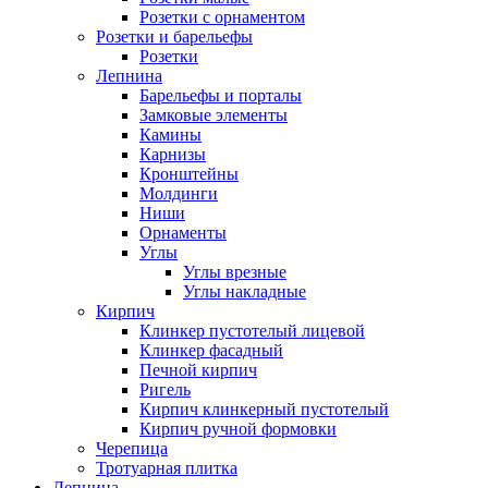
Розетки с орнаментом
Розетки и барельефы
Розетки
Лепнина
Барельефы и порталы
Замковые элементы
Камины
Карнизы
Кронштейны
Молдинги
Ниши
Орнаменты
Углы
Углы врезные
Углы накладные
Кирпич
Клинкер пустотелый лицевой
Клинкер фасадный
Печной кирпич
Ригель
Кирпич клинкерный пустотелый
Кирпич ручной формовки
Черепица
Тротуарная плитка
Лепнина