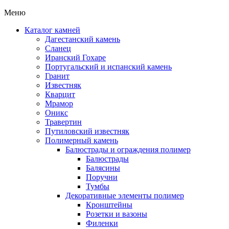
Меню
Каталог камней
Дагестанский камень
Сланец
Иранский Гохаре
Португальский и испанский камень
Гранит
Известняк
Кварцит
Мрамор
Оникс
Травертин
Путиловский известняк
Полимерный камень
Балюстрады и ограждения полимер
Балюстрады
Балясины
Поручни
Тумбы
Декоративные элементы полимер
Кронштейны
Розетки и вазоны
Филенки