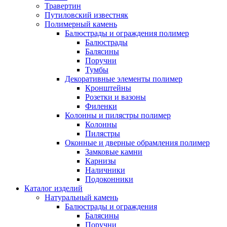
Травертин
Путиловский известняк
Полимерный камень
Балюстрады и ограждения полимер
Балюстрады
Балясины
Поручни
Тумбы
Декоративные элементы полимер
Кронштейны
Розетки и вазоны
Филенки
Колонны и пилястры полимер
Колонны
Пилястры
Оконные и дверные обрамления полимер
Замковые камни
Карнизы
Наличники
Подоконники
Каталог изделий
Натуральный камень
Балюстрады и ограждения
Балясины
Поручни