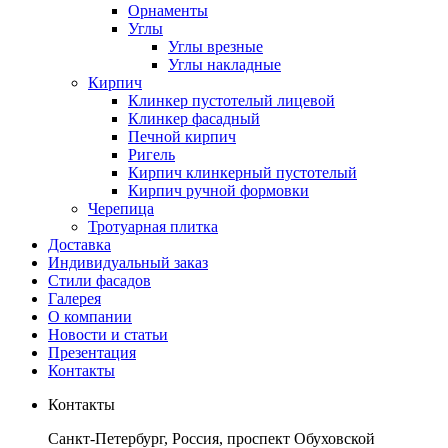
Орнаменты
Углы
Углы врезные
Углы накладные
Кирпич
Клинкер пустотелый лицевой
Клинкер фасадный
Печной кирпич
Ригель
Кирпич клинкерный пустотелый
Кирпич ручной формовки
Черепица
Тротуарная плитка
Доставка
Индивидуальный заказ
Стили фасадов
Галерея
О компании
Новости и статьи
Презентация
Контакты
Контакты
Санкт-Петербург, Россия, проспект Обуховской