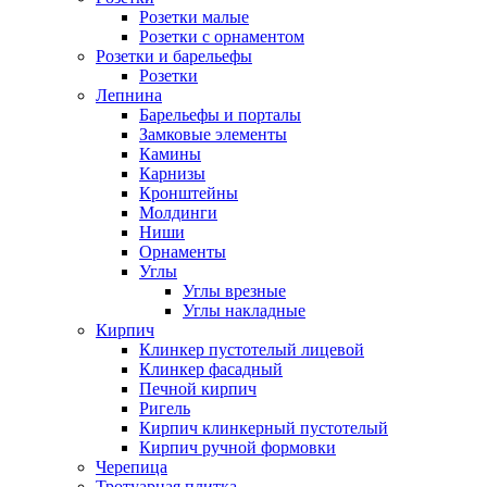
Розетки малые
Розетки с орнаментом
Розетки и барельефы
Розетки
Лепнина
Барельефы и порталы
Замковые элементы
Камины
Карнизы
Кронштейны
Молдинги
Ниши
Орнаменты
Углы
Углы врезные
Углы накладные
Кирпич
Клинкер пустотелый лицевой
Клинкер фасадный
Печной кирпич
Ригель
Кирпич клинкерный пустотелый
Кирпич ручной формовки
Черепица
Тротуарная плитка