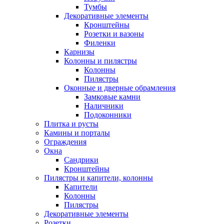
Тумбы
Декоративные элементы
Кронштейны
Розетки и вазоны
Филенки
Карнизы
Колонны и пилястры
Колонны
Пилястры
Оконные и дверные обрамления
Замковые камни
Наличники
Подоконники
Плитка и русты
Камины и порталы
Ограждения
Окна
Сандрики
Кронштейны
Пилястры и капители, колонны
Капители
Колонны
Пилястры
Декоративные элементы
Розетки