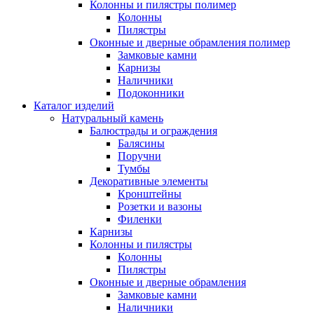
Колонны и пилястры полимер
Колонны
Пилястры
Оконные и дверные обрамления полимер
Замковые камни
Карнизы
Наличники
Подоконники
Каталог изделий
Натуральный камень
Балюстрады и ограждения
Балясины
Поручни
Тумбы
Декоративные элементы
Кронштейны
Розетки и вазоны
Филенки
Карнизы
Колонны и пилястры
Колонны
Пилястры
Оконные и дверные обрамления
Замковые камни
Наличники