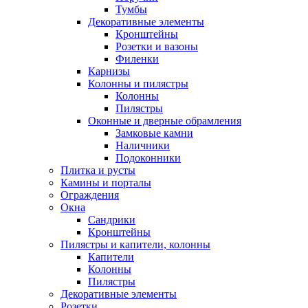
Тумбы
Декоративные элементы
Кронштейны
Розетки и вазоны
Филенки
Карнизы
Колонны и пилястры
Колонны
Пилястры
Оконные и дверные обрамления
Замковые камни
Наличники
Подоконники
Плитка и русты
Камины и порталы
Ограждения
Окна
Сандрики
Кронштейны
Пилястры и капители, колонны
Капители
Колонны
Пилястры
Декоративные элементы
Розетки