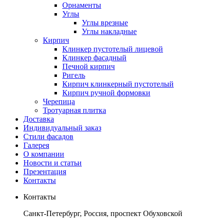
Орнаменты
Углы
Углы врезные
Углы накладные
Кирпич
Клинкер пустотелый лицевой
Клинкер фасадный
Печной кирпич
Ригель
Кирпич клинкерный пустотелый
Кирпич ручной формовки
Черепица
Тротуарная плитка
Доставка
Индивидуальный заказ
Стили фасадов
Галерея
О компании
Новости и статьи
Презентация
Контакты
Контакты
Санкт-Петербург, Россия, проспект Обуховской