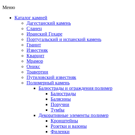
Меню
Каталог камней
Дагестанский камень
Сланец
Иранский Гохаре
Португальский и испанский камень
Гранит
Известняк
Кварцит
Мрамор
Оникс
Травертин
Путиловский известняк
Полимерный камень
Балюстрады и ограждения полимер
Балюстрады
Балясины
Поручни
Тумбы
Декоративные элементы полимер
Кронштейны
Розетки и вазоны
Филенки