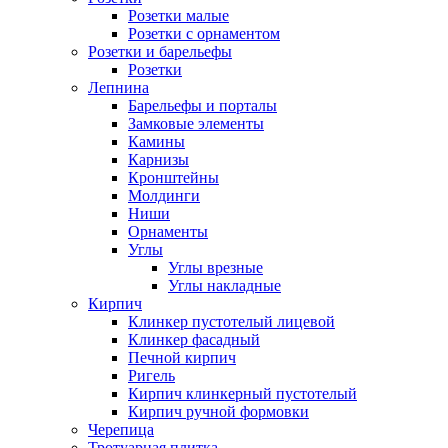
Розетки малые
Розетки с орнаментом
Розетки и барельефы
Розетки
Лепнина
Барельефы и порталы
Замковые элементы
Камины
Карнизы
Кронштейны
Молдинги
Ниши
Орнаменты
Углы
Углы врезные
Углы накладные
Кирпич
Клинкер пустотелый лицевой
Клинкер фасадный
Печной кирпич
Ригель
Кирпич клинкерный пустотелый
Кирпич ручной формовки
Черепица
Тротуарная плитка