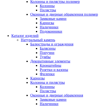
Колонны и пилястры полимер
Колонны
Пилястры
Оконные и дверные обрамления полимер
Замковые камни
Карнизы
Наличники
Подоконники
Каталог изделий
Натуральный камень
Балюстрады и ограждения
Балясины
Поручни
Тумбы
Декоративные элементы
Кронштейны
Розетки и вазоны
Филенки
Карнизы
Колонны и пилястры
Колонны
Пилястры
Оконные и дверные обрамления
Замковые камни
Наличники