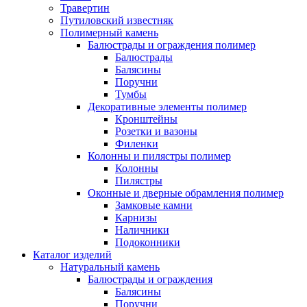
Травертин
Путиловский известняк
Полимерный камень
Балюстрады и ограждения полимер
Балюстрады
Балясины
Поручни
Тумбы
Декоративные элементы полимер
Кронштейны
Розетки и вазоны
Филенки
Колонны и пилястры полимер
Колонны
Пилястры
Оконные и дверные обрамления полимер
Замковые камни
Карнизы
Наличники
Подоконники
Каталог изделий
Натуральный камень
Балюстрады и ограждения
Балясины
Поручни