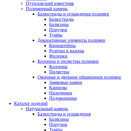
Путиловский известняк
Полимерный камень
Балюстрады и ограждения полимер
Балюстрады
Балясины
Поручни
Тумбы
Декоративные элементы полимер
Кронштейны
Розетки и вазоны
Филенки
Колонны и пилястры полимер
Колонны
Пилястры
Оконные и дверные обрамления полимер
Замковые камни
Карнизы
Наличники
Подоконники
Каталог изделий
Натуральный камень
Балюстрады и ограждения
Балясины
Поручни
Тумбы