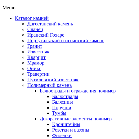
Меню
Каталог камней
Дагестанский камень
Сланец
Иранский Гохаре
Португальский и испанский камень
Гранит
Известняк
Кварцит
Мрамор
Оникс
Травертин
Путиловский известняк
Полимерный камень
Балюстрады и ограждения полимер
Балюстрады
Балясины
Поручни
Тумбы
Декоративные элементы полимер
Кронштейны
Розетки и вазоны
Филенки