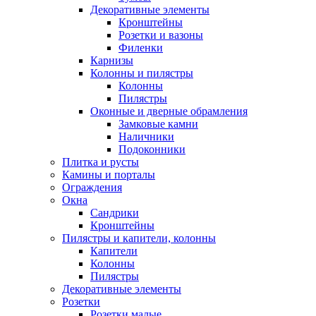
Декоративные элементы
Кронштейны
Розетки и вазоны
Филенки
Карнизы
Колонны и пилястры
Колонны
Пилястры
Оконные и дверные обрамления
Замковые камни
Наличники
Подоконники
Плитка и русты
Камины и порталы
Ограждения
Окна
Сандрики
Кронштейны
Пилястры и капители, колонны
Капители
Колонны
Пилястры
Декоративные элементы
Розетки
Розетки малые