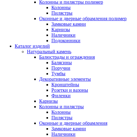
Колонны и пилястры полимер
Колонны
Пилястры
Оконные и дверные обрамления полимер
Замковые камни
Карнизы
Наличники
Подоконники
Каталог изделий
Натуральный камень
Балюстрады и ограждения
Балясины
Поручни
Тумбы
Декоративные элементы
Кронштейны
Розетки и вазоны
Филенки
Карнизы
Колонны и пилястры
Колонны
Пилястры
Оконные и дверные обрамления
Замковые камни
Наличники