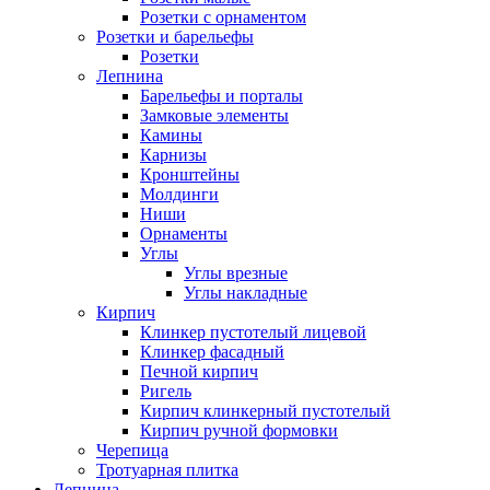
Розетки с орнаментом
Розетки и барельефы
Розетки
Лепнина
Барельефы и порталы
Замковые элементы
Камины
Карнизы
Кронштейны
Молдинги
Ниши
Орнаменты
Углы
Углы врезные
Углы накладные
Кирпич
Клинкер пустотелый лицевой
Клинкер фасадный
Печной кирпич
Ригель
Кирпич клинкерный пустотелый
Кирпич ручной формовки
Черепица
Тротуарная плитка
Лепнина