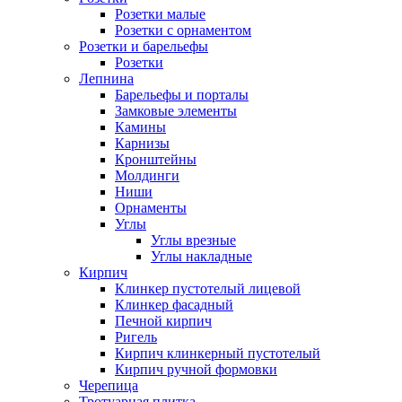
Розетки малые
Розетки с орнаментом
Розетки и барельефы
Розетки
Лепнина
Барельефы и порталы
Замковые элементы
Камины
Карнизы
Кронштейны
Молдинги
Ниши
Орнаменты
Углы
Углы врезные
Углы накладные
Кирпич
Клинкер пустотелый лицевой
Клинкер фасадный
Печной кирпич
Ригель
Кирпич клинкерный пустотелый
Кирпич ручной формовки
Черепица
Тротуарная плитка