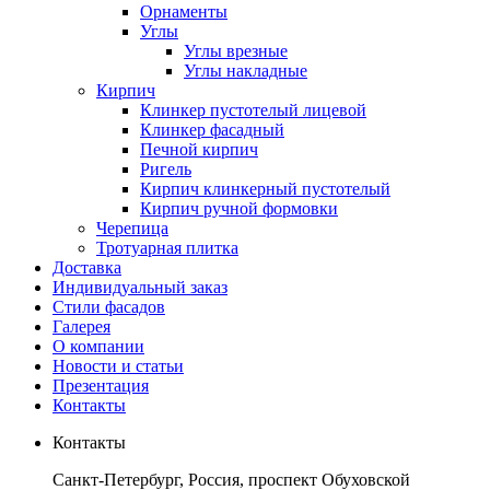
Орнаменты
Углы
Углы врезные
Углы накладные
Кирпич
Клинкер пустотелый лицевой
Клинкер фасадный
Печной кирпич
Ригель
Кирпич клинкерный пустотелый
Кирпич ручной формовки
Черепица
Тротуарная плитка
Доставка
Индивидуальный заказ
Стили фасадов
Галерея
О компании
Новости и статьи
Презентация
Контакты
Контакты
Санкт-Петербург, Россия, проспект Обуховской