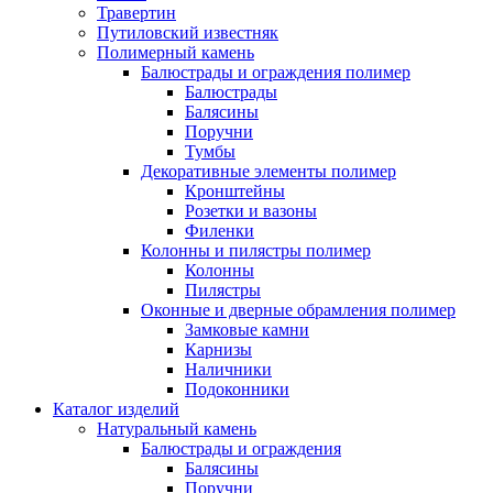
Травертин
Путиловский известняк
Полимерный камень
Балюстрады и ограждения полимер
Балюстрады
Балясины
Поручни
Тумбы
Декоративные элементы полимер
Кронштейны
Розетки и вазоны
Филенки
Колонны и пилястры полимер
Колонны
Пилястры
Оконные и дверные обрамления полимер
Замковые камни
Карнизы
Наличники
Подоконники
Каталог изделий
Натуральный камень
Балюстрады и ограждения
Балясины
Поручни