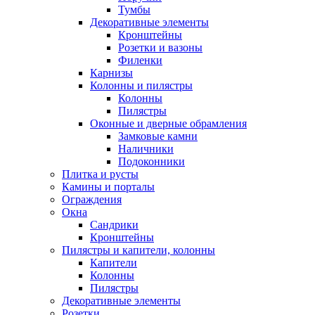
Тумбы
Декоративные элементы
Кронштейны
Розетки и вазоны
Филенки
Карнизы
Колонны и пилястры
Колонны
Пилястры
Оконные и дверные обрамления
Замковые камни
Наличники
Подоконники
Плитка и русты
Камины и порталы
Ограждения
Окна
Сандрики
Кронштейны
Пилястры и капители, колонны
Капители
Колонны
Пилястры
Декоративные элементы
Розетки