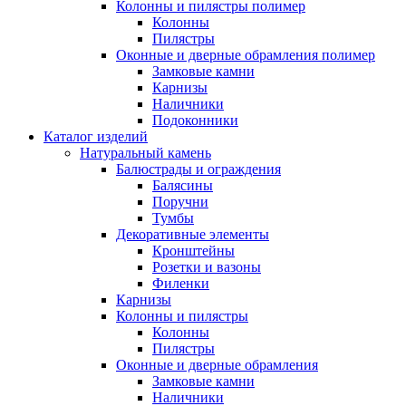
Колонны и пилястры полимер
Колонны
Пилястры
Оконные и дверные обрамления полимер
Замковые камни
Карнизы
Наличники
Подоконники
Каталог изделий
Натуральный камень
Балюстрады и ограждения
Балясины
Поручни
Тумбы
Декоративные элементы
Кронштейны
Розетки и вазоны
Филенки
Карнизы
Колонны и пилястры
Колонны
Пилястры
Оконные и дверные обрамления
Замковые камни
Наличники