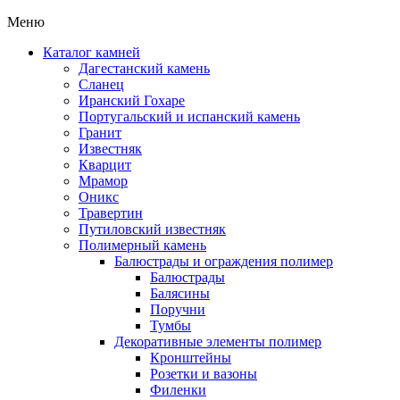
Меню
Каталог камней
Дагестанский камень
Сланец
Иранский Гохаре
Португальский и испанский камень
Гранит
Известняк
Кварцит
Мрамор
Оникс
Травертин
Путиловский известняк
Полимерный камень
Балюстрады и ограждения полимер
Балюстрады
Балясины
Поручни
Тумбы
Декоративные элементы полимер
Кронштейны
Розетки и вазоны
Филенки