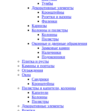
Тумбы
Декоративные элементы
Кронштейны
Розетки и вазоны
Филенки
Карнизы
Колонны и пилястры
Колонны
Пилястры
Оконные и дверные обрамления
Замковые камни
Наличники
Подоконники
Плитка и русты
Камины и порталы
Ограждения
Окна
Сандрики
Кронштейны
Пилястры и капители, колонны
Капители
Колонны
Пилястры
Декоративные элементы
Розетки