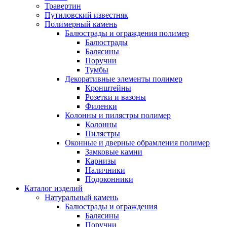
Травертин
Путиловский известняк
Полимерный камень
Балюстрады и ограждения полимер
Балюстрады
Балясины
Поручни
Тумбы
Декоративные элементы полимер
Кронштейны
Розетки и вазоны
Филенки
Колонны и пилястры полимер
Колонны
Пилястры
Оконные и дверные обрамления полимер
Замковые камни
Карнизы
Наличники
Подоконники
Каталог изделий
Натуральный камень
Балюстрады и ограждения
Балясины
Поручни