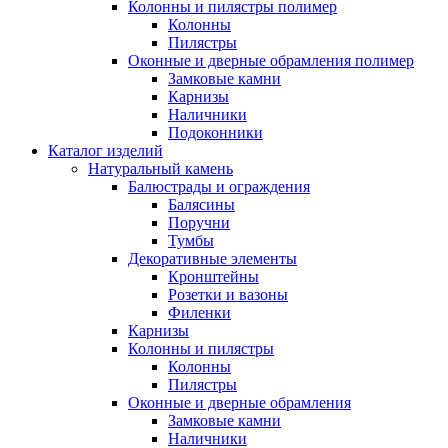
Колонны и пилястры полимер
Колонны
Пилястры
Оконные и дверные обрамления полимер
Замковые камни
Карнизы
Наличники
Подоконники
Каталог изделий
Натуральный камень
Балюстрады и ограждения
Балясины
Поручни
Тумбы
Декоративные элементы
Кронштейны
Розетки и вазоны
Филенки
Карнизы
Колонны и пилястры
Колонны
Пилястры
Оконные и дверные обрамления
Замковые камни
Наличники