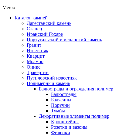
Меню
Каталог камней
Дагестанский камень
Сланец
Иранский Гохаре
Португальский и испанский камень
Гранит
Известняк
Кварцит
Мрамор
Оникс
Травертин
Путиловский известняк
Полимерный камень
Балюстрады и ограждения полимер
Балюстрады
Балясины
Поручни
Тумбы
Декоративные элементы полимер
Кронштейны
Розетки и вазоны
Филенки