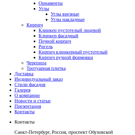
Орнаменты
Углы
Углы врезные
Углы накладные
Кирпич
Клинкер пустотелый лицевой
Клинкер фасадный
Печной кирпич
Ригель
Кирпич клинкерный пустотелый
Кирпич ручной формовки
Черепица
Тротуарная плитка
Доставка
Индивидуальный заказ
Стили фасадов
Галерея
О компании
Новости и статьи
Презентация
Контакты
Контакты
Санкт-Петербург, Россия, проспект Обуховской