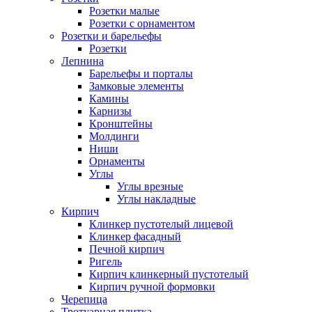
Розетки малые
Розетки с орнаментом
Розетки и барельефы
Розетки
Лепнина
Барельефы и порталы
Замковые элементы
Камины
Карнизы
Кронштейны
Молдинги
Ниши
Орнаменты
Углы
Углы врезные
Углы накладные
Кирпич
Клинкер пустотелый лицевой
Клинкер фасадный
Печной кирпич
Ригель
Кирпич клинкерный пустотелый
Кирпич ручной формовки
Черепица
Тротуарная плитка