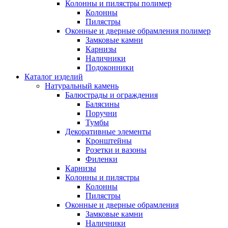
Колонны и пилястры полимер
Колонны
Пилястры
Оконные и дверные обрамления полимер
Замковые камни
Карнизы
Наличники
Подоконники
Каталог изделий
Натуральный камень
Балюстрады и ограждения
Балясины
Поручни
Тумбы
Декоративные элементы
Кронштейны
Розетки и вазоны
Филенки
Карнизы
Колонны и пилястры
Колонны
Пилястры
Оконные и дверные обрамления
Замковые камни
Наличники