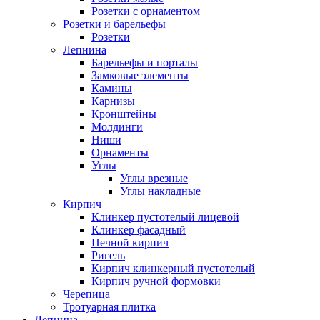
Розетки с орнаментом
Розетки и барельефы
Розетки
Лепнина
Барельефы и порталы
Замковые элементы
Камины
Карнизы
Кронштейны
Молдинги
Ниши
Орнаменты
Углы
Углы врезные
Углы накладные
Кирпич
Клинкер пустотелый лицевой
Клинкер фасадный
Печной кирпич
Ригель
Кирпич клинкерный пустотелый
Кирпич ручной формовки
Черепица
Тротуарная плитка
Лепнина