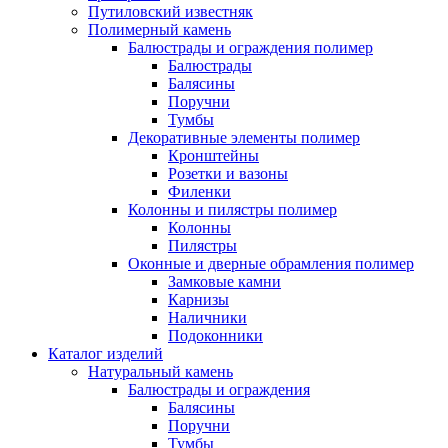
Путиловский известняк
Полимерный камень
Балюстрады и ограждения полимер
Балюстрады
Балясины
Поручни
Тумбы
Декоративные элементы полимер
Кронштейны
Розетки и вазоны
Филенки
Колонны и пилястры полимер
Колонны
Пилястры
Оконные и дверные обрамления полимер
Замковые камни
Карнизы
Наличники
Подоконники
Каталог изделий
Натуральный камень
Балюстрады и ограждения
Балясины
Поручни
Тумбы