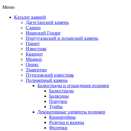
Меню
Каталог камней
Дагестанский камень
Сланец
Иранский Гохаре
Португальский и испанский камень
Гранит
Известняк
Кварцит
Мрамор
Оникс
Травертин
Путиловский известняк
Полимерный камень
Балюстрады и ограждения полимер
Балюстрады
Балясины
Поручни
Тумбы
Декоративные элементы полимер
Кронштейны
Розетки и вазоны
Филенки