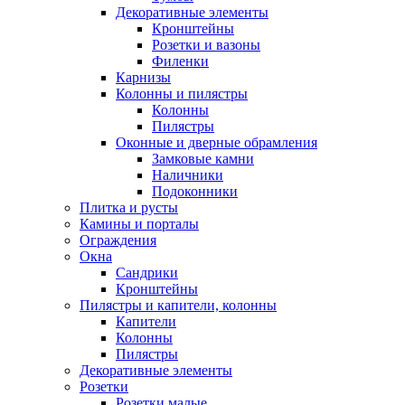
Декоративные элементы
Кронштейны
Розетки и вазоны
Филенки
Карнизы
Колонны и пилястры
Колонны
Пилястры
Оконные и дверные обрамления
Замковые камни
Наличники
Подоконники
Плитка и русты
Камины и порталы
Ограждения
Окна
Сандрики
Кронштейны
Пилястры и капители, колонны
Капители
Колонны
Пилястры
Декоративные элементы
Розетки
Розетки малые