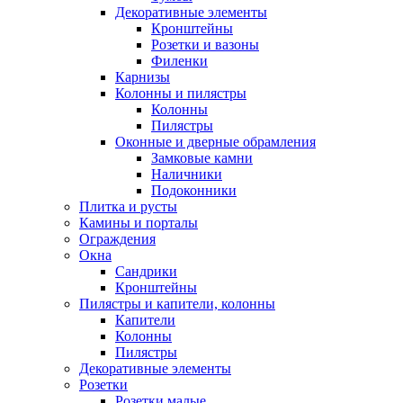
Декоративные элементы
Кронштейны
Розетки и вазоны
Филенки
Карнизы
Колонны и пилястры
Колонны
Пилястры
Оконные и дверные обрамления
Замковые камни
Наличники
Подоконники
Плитка и русты
Камины и порталы
Ограждения
Окна
Сандрики
Кронштейны
Пилястры и капители, колонны
Капители
Колонны
Пилястры
Декоративные элементы
Розетки
Розетки малые