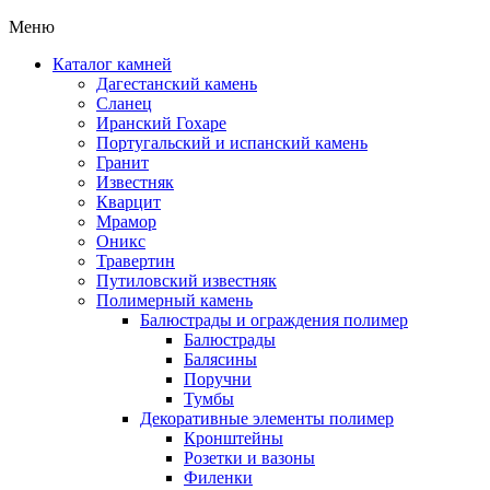
Меню
Каталог камней
Дагестанский камень
Сланец
Иранский Гохаре
Португальский и испанский камень
Гранит
Известняк
Кварцит
Мрамор
Оникс
Травертин
Путиловский известняк
Полимерный камень
Балюстрады и ограждения полимер
Балюстрады
Балясины
Поручни
Тумбы
Декоративные элементы полимер
Кронштейны
Розетки и вазоны
Филенки