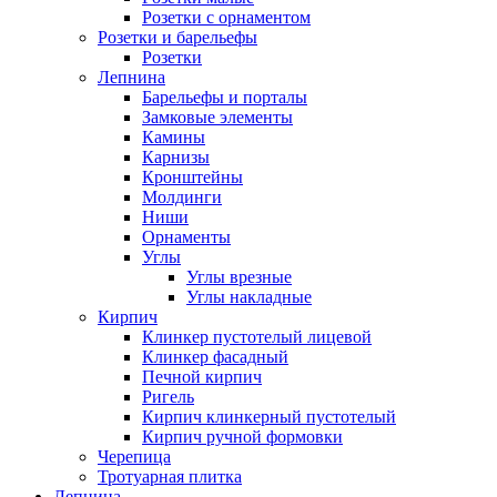
Розетки с орнаментом
Розетки и барельефы
Розетки
Лепнина
Барельефы и порталы
Замковые элементы
Камины
Карнизы
Кронштейны
Молдинги
Ниши
Орнаменты
Углы
Углы врезные
Углы накладные
Кирпич
Клинкер пустотелый лицевой
Клинкер фасадный
Печной кирпич
Ригель
Кирпич клинкерный пустотелый
Кирпич ручной формовки
Черепица
Тротуарная плитка
Лепнина