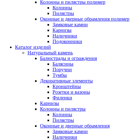
Колонны и пилястры полимер
Колонны
Пилястры
Оконные и дверные обрамления полимер
Замковые камни
Карнизы
Наличники
Подоконники
Каталог изделий
Натуральный камень
Балюстрады и ограждения
Балясины
Поручни
Тумбы
Декоративные элементы
Кронштейны
Розетки и вазоны
Филенки
Карнизы
Колонны и пилястры
Колонны
Пилястры
Оконные и дверные обрамления
Замковые камни
Наличники