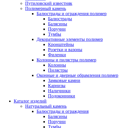
Путиловский известняк
Полимерный камень
Балюстрады и ограждения полимер
Балюстрады
Балясины
Поручни
Тумбы
Декоративные элементы полимер
Кронштейны
Розетки и вазоны
Филенки
Колонны и пилястры полимер
Колонны
Пилястры
Оконные и дверные обрамления полимер
Замковые камни
Карнизы
Наличники
Подоконники
Каталог изделий
Натуральный камень
Балюстрады и ограждения
Балясины
Поручни
Тумбы