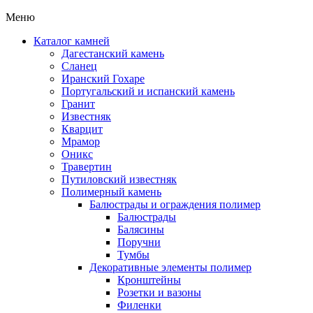
Меню
Каталог камней
Дагестанский камень
Сланец
Иранский Гохаре
Португальский и испанский камень
Гранит
Известняк
Кварцит
Мрамор
Оникс
Травертин
Путиловский известняк
Полимерный камень
Балюстрады и ограждения полимер
Балюстрады
Балясины
Поручни
Тумбы
Декоративные элементы полимер
Кронштейны
Розетки и вазоны
Филенки