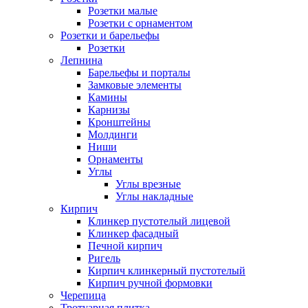
Розетки малые
Розетки с орнаментом
Розетки и барельефы
Розетки
Лепнина
Барельефы и порталы
Замковые элементы
Камины
Карнизы
Кронштейны
Молдинги
Ниши
Орнаменты
Углы
Углы врезные
Углы накладные
Кирпич
Клинкер пустотелый лицевой
Клинкер фасадный
Печной кирпич
Ригель
Кирпич клинкерный пустотелый
Кирпич ручной формовки
Черепица
Тротуарная плитка