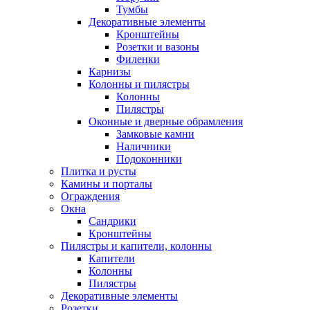
Тумбы
Декоративные элементы
Кронштейны
Розетки и вазоны
Филенки
Карнизы
Колонны и пилястры
Колонны
Пилястры
Оконные и дверные обрамления
Замковые камни
Наличники
Подоконники
Плитка и русты
Камины и порталы
Ограждения
Окна
Сандрики
Кронштейны
Пилястры и капители, колонны
Капители
Колонны
Пилястры
Декоративные элементы
Розетки