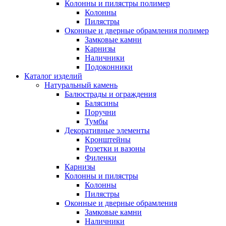
Колонны и пилястры полимер
Колонны
Пилястры
Оконные и дверные обрамления полимер
Замковые камни
Карнизы
Наличники
Подоконники
Каталог изделий
Натуральный камень
Балюстрады и ограждения
Балясины
Поручни
Тумбы
Декоративные элементы
Кронштейны
Розетки и вазоны
Филенки
Карнизы
Колонны и пилястры
Колонны
Пилястры
Оконные и дверные обрамления
Замковые камни
Наличники