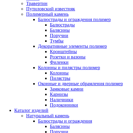
Травертин
Путиловский известняк
Полимерный камень
Балюстрады и ограждения полимер
Балюстрады
Балясины
Поручни
Тумбы
Декоративные элементы полимер
Кронштейны
Розетки и вазоны
Филенки
Колонны и пилястры полимер
Колонны
Пилястры
Оконные и дверные обрамления полимер
Замковые камни
Карнизы
Наличники
Подоконники
Каталог изделий
Натуральный камень
Балюстрады и ограждения
Балясины
Поручни