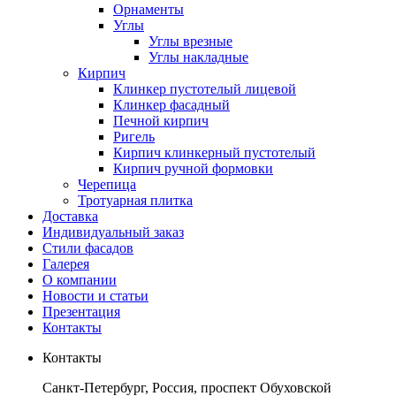
Орнаменты
Углы
Углы врезные
Углы накладные
Кирпич
Клинкер пустотелый лицевой
Клинкер фасадный
Печной кирпич
Ригель
Кирпич клинкерный пустотелый
Кирпич ручной формовки
Черепица
Тротуарная плитка
Доставка
Индивидуальный заказ
Стили фасадов
Галерея
О компании
Новости и статьи
Презентация
Контакты
Контакты
Санкт-Петербург, Россия, проспект Обуховской