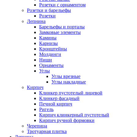
Розетки с орнаментом
Розетки и барельефы
Розетки
Лепнина
Барельефы и порталы
Замковые элементы
Камины
Карнизы
Кронштейны
Молдинги
Ниши
Орнаменты
Углы
Углы врезные
Углы накладные
Кирпич
Клинкер пустотелый лицевой
Клинкер фасадный
Печной кирпич
Ригель
Кирпич клинкерный пустотелый
Кирпич ручной формовки
Черепица
Тротуарная плитка
Лепнина