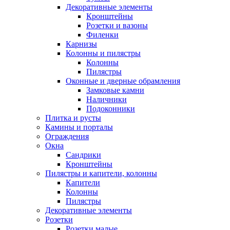
Декоративные элементы
Кронштейны
Розетки и вазоны
Филенки
Карнизы
Колонны и пилястры
Колонны
Пилястры
Оконные и дверные обрамления
Замковые камни
Наличники
Подоконники
Плитка и русты
Камины и порталы
Ограждения
Окна
Сандрики
Кронштейны
Пилястры и капители, колонны
Капители
Колонны
Пилястры
Декоративные элементы
Розетки
Розетки малые