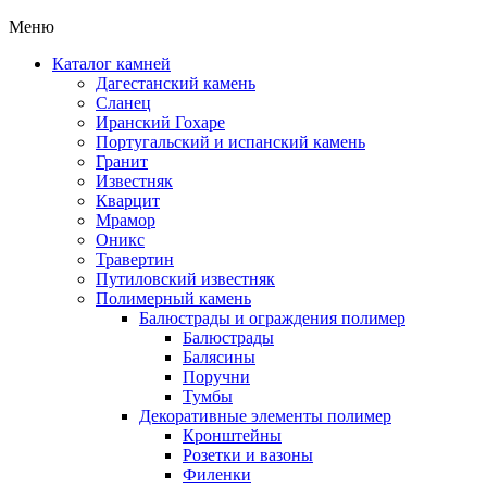
Меню
Каталог камней
Дагестанский камень
Сланец
Иранский Гохаре
Португальский и испанский камень
Гранит
Известняк
Кварцит
Мрамор
Оникс
Травертин
Путиловский известняк
Полимерный камень
Балюстрады и ограждения полимер
Балюстрады
Балясины
Поручни
Тумбы
Декоративные элементы полимер
Кронштейны
Розетки и вазоны
Филенки