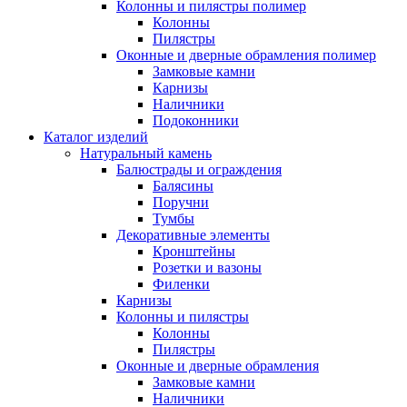
Колонны и пилястры полимер
Колонны
Пилястры
Оконные и дверные обрамления полимер
Замковые камни
Карнизы
Наличники
Подоконники
Каталог изделий
Натуральный камень
Балюстрады и ограждения
Балясины
Поручни
Тумбы
Декоративные элементы
Кронштейны
Розетки и вазоны
Филенки
Карнизы
Колонны и пилястры
Колонны
Пилястры
Оконные и дверные обрамления
Замковые камни
Наличники