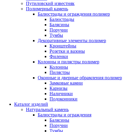
Путиловский известняк
Полимерный камень
Балюстрады и ограждения полимер
Балюстрады
Балясины
Поручни
Тумбы
Декоративные элементы полимер
Кронштейны
Розетки и вазоны
Филенки
Колонны и пилястры полимер
Колонны
Пилястры
Оконные и дверные обрамления полимер
Замковые камни
Карнизы
Наличники
Подоконники
Каталог изделий
Натуральный камень
Балюстрады и ограждения
Балясины
Поручни
Тумбы