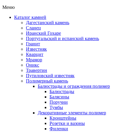
Меню
Каталог камней
Дагестанский камень
Сланец
Иранский Гохаре
Португальский и испанский камень
Гранит
Известняк
Кварцит
Мрамор
Оникс
Травертин
Путиловский известняк
Полимерный камень
Балюстрады и ограждения полимер
Балюстрады
Балясины
Поручни
Тумбы
Декоративные элементы полимер
Кронштейны
Розетки и вазоны
Филенки