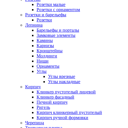
Розетки малые
Розетки с орнаментом
Розетки и барельефы
Розетки
Лепнина
Барельефы и порталы
Замковые элементы
Камины
Карнизы
Кронштейны
Молдинги
Ниши
Орнаменты
Углы
Углы врезные
Углы накладные
Кирпич
Клинкер пустотелый лицевой
Клинкер фасадный
Печной кирпич
Ригель
Кирпич клинкерный пустотелый
Кирпич ручной формовки
Черепица
Тротуарная плитка