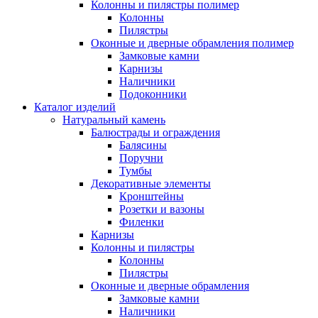
Колонны и пилястры полимер
Колонны
Пилястры
Оконные и дверные обрамления полимер
Замковые камни
Карнизы
Наличники
Подоконники
Каталог изделий
Натуральный камень
Балюстрады и ограждения
Балясины
Поручни
Тумбы
Декоративные элементы
Кронштейны
Розетки и вазоны
Филенки
Карнизы
Колонны и пилястры
Колонны
Пилястры
Оконные и дверные обрамления
Замковые камни
Наличники