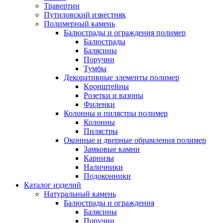
Травертин
Путиловский известняк
Полимерный камень
Балюстрады и ограждения полимер
Балюстрады
Балясины
Поручни
Тумбы
Декоративные элементы полимер
Кронштейны
Розетки и вазоны
Филенки
Колонны и пилястры полимер
Колонны
Пилястры
Оконные и дверные обрамления полимер
Замковые камни
Карнизы
Наличники
Подоконники
Каталог изделий
Натуральный камень
Балюстрады и ограждения
Балясины
Поручни