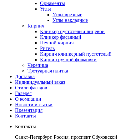
Орнаменты
Углы
Углы врезные
Углы накладные
Кирпич
Клинкер пустотелый лицевой
Клинкер фасадный
Печной кирпич
Ригель
Кирпич клинкерный пустотелый
Кирпич ручной формовки
Черепица
Тротуарная плитка
Доставка
Индивидуальный заказ
Стили фасадов
Галерея
О компании
Новости и статьи
Презентация
Контакты
Контакты
Санкт-Петербург, Россия, проспект Обуховской