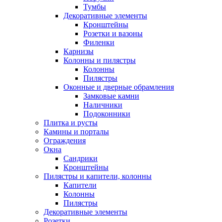
Тумбы
Декоративные элементы
Кронштейны
Розетки и вазоны
Филенки
Карнизы
Колонны и пилястры
Колонны
Пилястры
Оконные и дверные обрамления
Замковые камни
Наличники
Подоконники
Плитка и русты
Камины и порталы
Ограждения
Окна
Сандрики
Кронштейны
Пилястры и капители, колонны
Капители
Колонны
Пилястры
Декоративные элементы
Розетки