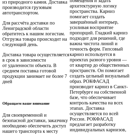
помещения и задать
из природного камня. Доставка
архитектурную логику
производится грузовым
пространства. Карниз
автотранспортом.
помогает создать
завершённый интерьер,
Для рассчёта доставки по
усиливая восприятие
Лениградской области
пропорций. Гладкий карниз
обратитесь к нашим логистам.
подходит для решений, где
Отгрузка товара происходит на
важна чистота линий и
следующий день.
точность форм. Гипсовый
карниз используется в
Доставка товара осуществляется
проектах разного уровня —
в срок в зависимости
от квартир до общественных
от
удаленности объекта
. В
пространств. Он помогает
среднем поставка готовой
создать цельный визуальный
продукции занимает
не более 7
образ. РОКФАСАД
дней
производит карниз в Санкт-
Петербурге на собственной
базе, что обеспечивает
контроль качества на всех
Обращаем ваше внимание
этапах. Доставка
осуществляется по всей
Для своевременной и
России. РОКФАСАД
безопасной доставки, заказчику
предлагает разработку
необходимо обеспечить доступ
индивидуальных карнизов,
нашего транспорта к месту