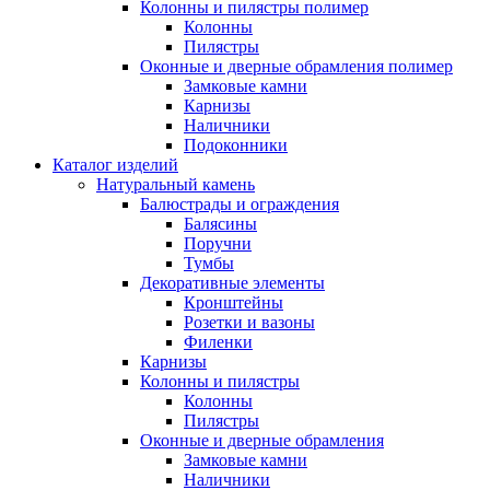
Колонны и пилястры полимер
Колонны
Пилястры
Оконные и дверные обрамления полимер
Замковые камни
Карнизы
Наличники
Подоконники
Каталог изделий
Натуральный камень
Балюстрады и ограждения
Балясины
Поручни
Тумбы
Декоративные элементы
Кронштейны
Розетки и вазоны
Филенки
Карнизы
Колонны и пилястры
Колонны
Пилястры
Оконные и дверные обрамления
Замковые камни
Наличники