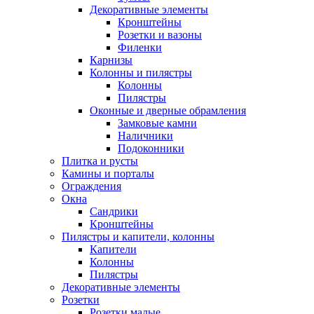
Декоративные элементы
Кронштейны
Розетки и вазоны
Филенки
Карнизы
Колонны и пилястры
Колонны
Пилястры
Оконные и дверные обрамления
Замковые камни
Наличники
Подоконники
Плитка и русты
Камины и порталы
Ограждения
Окна
Сандрики
Кронштейны
Пилястры и капители, колонны
Капители
Колонны
Пилястры
Декоративные элементы
Розетки
Розетки малые