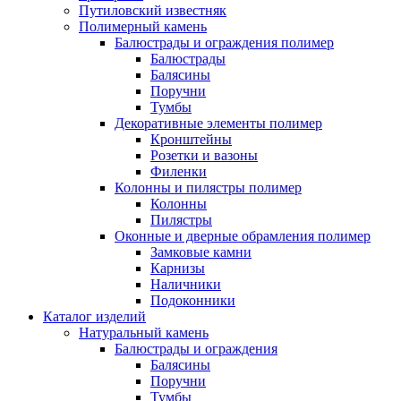
Путиловский известняк
Полимерный камень
Балюстрады и ограждения полимер
Балюстрады
Балясины
Поручни
Тумбы
Декоративные элементы полимер
Кронштейны
Розетки и вазоны
Филенки
Колонны и пилястры полимер
Колонны
Пилястры
Оконные и дверные обрамления полимер
Замковые камни
Карнизы
Наличники
Подоконники
Каталог изделий
Натуральный камень
Балюстрады и ограждения
Балясины
Поручни
Тумбы