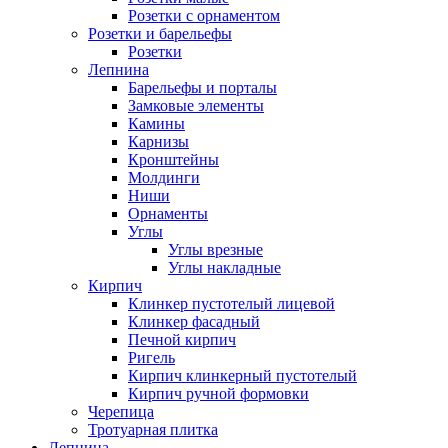
Розетки с орнаментом
Розетки и барельефы
Розетки
Лепнина
Барельефы и порталы
Замковые элементы
Камины
Карнизы
Кронштейны
Молдинги
Ниши
Орнаменты
Углы
Углы врезные
Углы накладные
Кирпич
Клинкер пустотелый лицевой
Клинкер фасадный
Печной кирпич
Ригель
Кирпич клинкерный пустотелый
Кирпич ручной формовки
Черепица
Тротуарная плитка
Лепнина