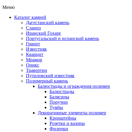
Меню
Каталог камней
Дагестанский камень
Сланец
Иранский Гохаре
Португальский и испанский камень
Гранит
Известняк
Кварцит
Мрамор
Оникс
Травертин
Путиловский известняк
Полимерный камень
Балюстрады и ограждения полимер
Балюстрады
Балясины
Поручни
Тумбы
Декоративные элементы полимер
Кронштейны
Розетки и вазоны
Филенки