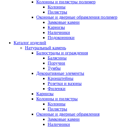
Колонны и пилястры полимер
Колонны
Пилястры
Оконные и дверные обрамления полимер
Замковые камни
Карнизы
Наличники
Подоконники
Каталог изделий
Натуральный камень
Балюстрады и ограждения
Балясины
Поручни
Тумбы
Декоративные элементы
Кронштейны
Розетки и вазоны
Филенки
Карнизы
Колонны и пилястры
Колонны
Пилястры
Оконные и дверные обрамления
Замковые камни
Наличники