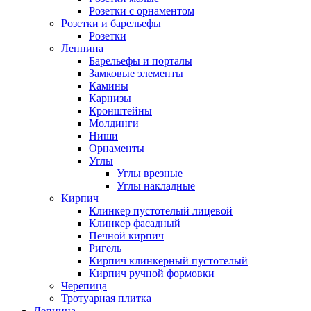
Розетки с орнаментом
Розетки и барельефы
Розетки
Лепнина
Барельефы и порталы
Замковые элементы
Камины
Карнизы
Кронштейны
Молдинги
Ниши
Орнаменты
Углы
Углы врезные
Углы накладные
Кирпич
Клинкер пустотелый лицевой
Клинкер фасадный
Печной кирпич
Ригель
Кирпич клинкерный пустотелый
Кирпич ручной формовки
Черепица
Тротуарная плитка
Лепнина