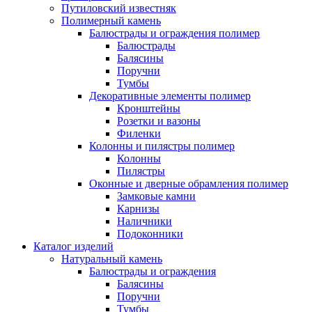
Путиловский известняк
Полимерный камень
Балюстрады и ограждения полимер
Балюстрады
Балясины
Поручни
Тумбы
Декоративные элементы полимер
Кронштейны
Розетки и вазоны
Филенки
Колонны и пилястры полимер
Колонны
Пилястры
Оконные и дверные обрамления полимер
Замковые камни
Карнизы
Наличники
Подоконники
Каталог изделий
Натуральный камень
Балюстрады и ограждения
Балясины
Поручни
Тумбы