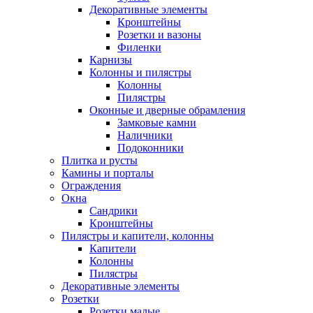
Декоративные элементы
Кронштейны
Розетки и вазоны
Филенки
Карнизы
Колонны и пилястры
Колонны
Пилястры
Оконные и дверные обрамления
Замковые камни
Наличники
Подоконники
Плитка и русты
Камины и порталы
Ограждения
Окна
Сандрики
Кронштейны
Пилястры и капители, колонны
Капители
Колонны
Пилястры
Декоративные элементы
Розетки
Розетки малые