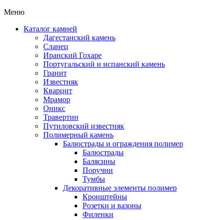
Меню
Каталог камней
Дагестанский камень
Сланец
Иранский Гохаре
Португальский и испанский камень
Гранит
Известняк
Кварцит
Мрамор
Оникс
Травертин
Путиловский известняк
Полимерный камень
Балюстрады и ограждения полимер
Балюстрады
Балясины
Поручни
Тумбы
Декоративные элементы полимер
Кронштейны
Розетки и вазоны
Филенки