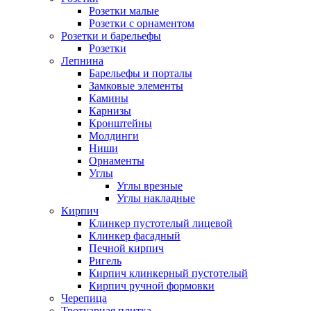
Розетки малые
Розетки с орнаментом
Розетки и барельефы
Розетки
Лепнина
Барельефы и порталы
Замковые элементы
Камины
Карнизы
Кронштейны
Молдинги
Ниши
Орнаменты
Углы
Углы врезные
Углы накладные
Кирпич
Клинкер пустотелый лицевой
Клинкер фасадный
Печной кирпич
Ригель
Кирпич клинкерный пустотелый
Кирпич ручной формовки
Черепица
Тротуарная плитка