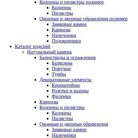
Колонны и пилястры полимер
Колонны
Пилястры
Оконные и дверные обрамления полимер
Замковые камни
Карнизы
Наличники
Подоконники
Каталог изделий
Натуральный камень
Балюстрады и ограждения
Балясины
Поручни
Тумбы
Декоративные элементы
Кронштейны
Розетки и вазоны
Филенки
Карнизы
Колонны и пилястры
Колонны
Пилястры
Оконные и дверные обрамления
Замковые камни
Наличники