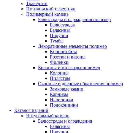
Травертин
Путиловский известняк
Полимерный камень
Балюстрады и ограждения полимер
Балюстрады
Балясины
Поручни
Тумбы
Декоративные элементы полимер
Кронштейны
Розетки и вазоны
Филенки
Колонны и пилястры полимер
Колонны
Пилястры
Оконные и дверные обрамления полимер
Замковые камни
Карнизы
Наличники
Подоконники
Каталог изделий
Натуральный камень
Балюстрады и ограждения
Балясины
Поручни