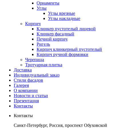
Орнаменты
Углы
Углы врезные
Углы накладные
Кирпич
Клинкер пустотелый лицевой
Клинкер фасадный
Печной кирпич
Ригель
Кирпич клинкерный пустотелый
Кирпич ручной формовки
Черепица
Тротуарная плитка
Доставка
Индивидуальный заказ
Стили фасадов
Галерея
О компании
Новости и статьи
Презентация
Контакты
Контакты
Санкт-Петербург, Россия, проспект Обуховской