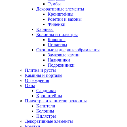
Тумбы
Декоративные элементы
Кронштейны
Розетки и вазоны
Филенки
Карнизы
Колонны и пилястры
Колонны
Пилястры
Оконные и дверные обрамления
Замковые камни
Наличники
Подоконники
Плитка и русты
Камины и порталы
Ограждения
Окна
Сандрики
Кронштейны
Пилястры и капители, колонны
Капители
Колонны
Пилястры
Декоративные элементы
Розетки