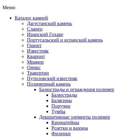
Меню
Каталог камней
Дагестанский камень
Сланец
Иранский Гохаре
Португальский и испанский камень
Гранит
Известняк
Кварцит
Мрамор
Оникс
Травертин
Путиловский известняк
Полимерный камень
Балюстрады и ограждения полимер
Балюстрады
Балясины
Поручни
Тумбы
Декоративные элементы полимер
Кронштейны
Розетки и вазоны
Филенки