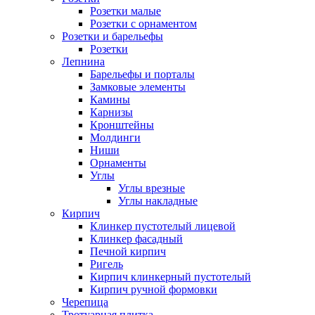
Розетки малые
Розетки с орнаментом
Розетки и барельефы
Розетки
Лепнина
Барельефы и порталы
Замковые элементы
Камины
Карнизы
Кронштейны
Молдинги
Ниши
Орнаменты
Углы
Углы врезные
Углы накладные
Кирпич
Клинкер пустотелый лицевой
Клинкер фасадный
Печной кирпич
Ригель
Кирпич клинкерный пустотелый
Кирпич ручной формовки
Черепица
Тротуарная плитка