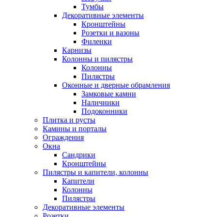
Тумбы
Декоративные элементы
Кронштейны
Розетки и вазоны
Филенки
Карнизы
Колонны и пилястры
Колонны
Пилястры
Оконные и дверные обрамления
Замковые камни
Наличники
Подоконники
Плитка и русты
Камины и порталы
Ограждения
Окна
Сандрики
Кронштейны
Пилястры и капители, колонны
Капители
Колонны
Пилястры
Декоративные элементы
Розетки