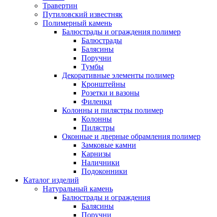
Травертин
Путиловский известняк
Полимерный камень
Балюстрады и ограждения полимер
Балюстрады
Балясины
Поручни
Тумбы
Декоративные элементы полимер
Кронштейны
Розетки и вазоны
Филенки
Колонны и пилястры полимер
Колонны
Пилястры
Оконные и дверные обрамления полимер
Замковые камни
Карнизы
Наличники
Подоконники
Каталог изделий
Натуральный камень
Балюстрады и ограждения
Балясины
Поручни