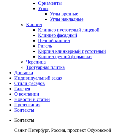
Орнаменты
Углы
Углы врезные
Углы накладные
Кирпич
Клинкер пустотелый лицевой
Клинкер фасадный
Печной кирпич
Ригель
Кирпич клинкерный пустотелый
Кирпич ручной формовки
Черепица
Тротуарная плитка
Доставка
Индивидуальный заказ
Стили фасадов
Галерея
О компании
Новости и статьи
Презентация
Контакты
Контакты
Санкт-Петербург, Россия, проспект Обуховской