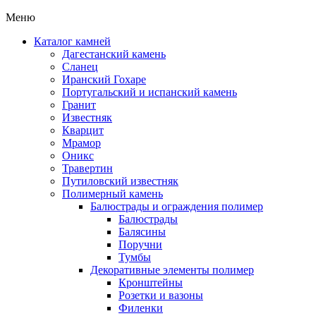
Меню
Каталог камней
Дагестанский камень
Сланец
Иранский Гохаре
Португальский и испанский камень
Гранит
Известняк
Кварцит
Мрамор
Оникс
Травертин
Путиловский известняк
Полимерный камень
Балюстрады и ограждения полимер
Балюстрады
Балясины
Поручни
Тумбы
Декоративные элементы полимер
Кронштейны
Розетки и вазоны
Филенки