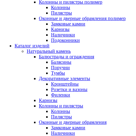
Колонны и пилястры полимер
Колонны
Пилястры
Оконные и дверные обрамления полимер
Замковые камни
Карнизы
Наличники
Подоконники
Каталог изделий
Натуральный камень
Балюстрады и ограждения
Балясины
Поручни
Тумбы
Декоративные элементы
Кронштейны
Розетки и вазоны
Филенки
Карнизы
Колонны и пилястры
Колонны
Пилястры
Оконные и дверные обрамления
Замковые камни
Наличники