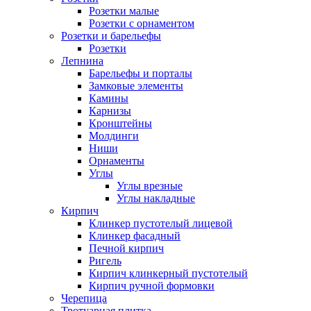
Розетки малые
Розетки с орнаментом
Розетки и барельефы
Розетки
Лепнина
Барельефы и порталы
Замковые элементы
Камины
Карнизы
Кронштейны
Молдинги
Ниши
Орнаменты
Углы
Углы врезные
Углы накладные
Кирпич
Клинкер пустотелый лицевой
Клинкер фасадный
Печной кирпич
Ригель
Кирпич клинкерный пустотелый
Кирпич ручной формовки
Черепица
Тротуарная плитка