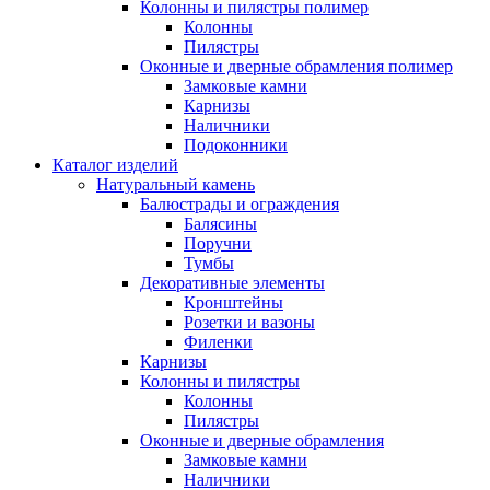
Колонны и пилястры полимер
Колонны
Пилястры
Оконные и дверные обрамления полимер
Замковые камни
Карнизы
Наличники
Подоконники
Каталог изделий
Натуральный камень
Балюстрады и ограждения
Балясины
Поручни
Тумбы
Декоративные элементы
Кронштейны
Розетки и вазоны
Филенки
Карнизы
Колонны и пилястры
Колонны
Пилястры
Оконные и дверные обрамления
Замковые камни
Наличники