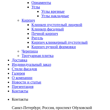
Орнаменты
Углы
Углы врезные
Углы накладные
Кирпич
Клинкер пустотелый лицевой
Клинкер фасадный
Печной кирпич
Ригель
Кирпич клинкерный пустотелый
Кирпич ручной формовки
Черепица
Тротуарная плитка
Доставка
Индивидуальный заказ
Стили фасадов
Галерея
О компании
Новости и статьи
Презентация
Контакты
Контакты
Санкт-Петербург, Россия, проспект Обуховской