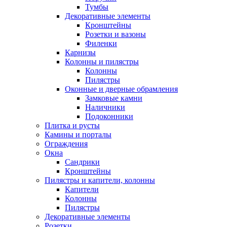
Тумбы
Декоративные элементы
Кронштейны
Розетки и вазоны
Филенки
Карнизы
Колонны и пилястры
Колонны
Пилястры
Оконные и дверные обрамления
Замковые камни
Наличники
Подоконники
Плитка и русты
Камины и порталы
Ограждения
Окна
Сандрики
Кронштейны
Пилястры и капители, колонны
Капители
Колонны
Пилястры
Декоративные элементы
Розетки