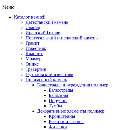
Меню
Каталог камней
Дагестанский камень
Сланец
Иранский Гохаре
Португальский и испанский камень
Гранит
Известняк
Кварцит
Мрамор
Оникс
Травертин
Путиловский известняк
Полимерный камень
Балюстрады и ограждения полимер
Балюстрады
Балясины
Поручни
Тумбы
Декоративные элементы полимер
Кронштейны
Розетки и вазоны
Филенки