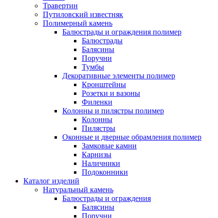
Травертин
Путиловский известняк
Полимерный камень
Балюстрады и ограждения полимер
Балюстрады
Балясины
Поручни
Тумбы
Декоративные элементы полимер
Кронштейны
Розетки и вазоны
Филенки
Колонны и пилястры полимер
Колонны
Пилястры
Оконные и дверные обрамления полимер
Замковые камни
Карнизы
Наличники
Подоконники
Каталог изделий
Натуральный камень
Балюстрады и ограждения
Балясины
Поручни