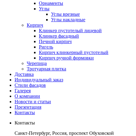
Орнаменты
Углы
Углы врезные
Углы накладные
Кирпич
Клинкер пустотелый лицевой
Клинкер фасадный
Печной кирпич
Ригель
Кирпич клинкерный пустотелый
Кирпич ручной формовки
Черепица
Тротуарная плитка
Доставка
Индивидуальный заказ
Стили фасадов
Галерея
О компании
Новости и статьи
Презентация
Контакты
Контакты
Санкт-Петербург, Россия, проспект Обуховской