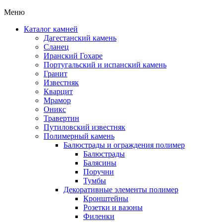
Меню
Каталог камней
Дагестанский камень
Сланец
Иранский Гохаре
Португальский и испанский камень
Гранит
Известняк
Кварцит
Мрамор
Оникс
Травертин
Путиловский известняк
Полимерный камень
Балюстрады и ограждения полимер
Балюстрады
Балясины
Поручни
Тумбы
Декоративные элементы полимер
Кронштейны
Розетки и вазоны
Филенки