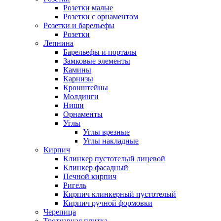
Розетки малые
Розетки с орнаментом
Розетки и барельефы
Розетки
Лепнина
Барельефы и порталы
Замковые элементы
Камины
Карнизы
Кронштейны
Молдинги
Ниши
Орнаменты
Углы
Углы врезные
Углы накладные
Кирпич
Клинкер пустотелый лицевой
Клинкер фасадный
Печной кирпич
Ригель
Кирпич клинкерный пустотелый
Кирпич ручной формовки
Черепица
Тротуарная плитка