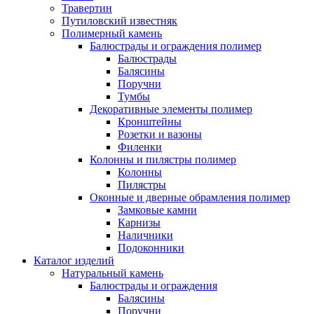
Травертин
Путиловский известняк
Полимерный камень
Балюстрады и ограждения полимер
Балюстрады
Балясины
Поручни
Тумбы
Декоративные элементы полимер
Кронштейны
Розетки и вазоны
Филенки
Колонны и пилястры полимер
Колонны
Пилястры
Оконные и дверные обрамления полимер
Замковые камни
Карнизы
Наличники
Подоконники
Каталог изделий
Натуральный камень
Балюстрады и ограждения
Балясины
Поручни