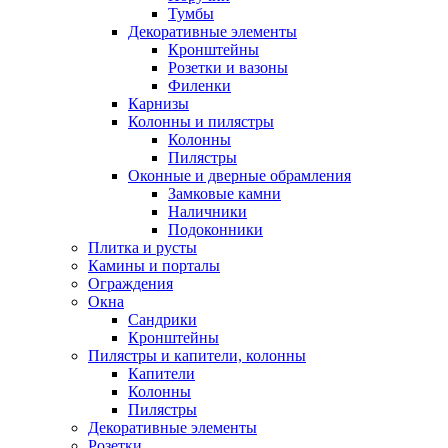
Тумбы
Декоративные элементы
Кронштейны
Розетки и вазоны
Филенки
Карнизы
Колонны и пилястры
Колонны
Пилястры
Оконные и дверные обрамления
Замковые камни
Наличники
Подоконники
Плитка и русты
Камины и порталы
Ограждения
Окна
Сандрики
Кронштейны
Пилястры и капители, колонны
Капители
Колонны
Пилястры
Декоративные элементы
Розетки