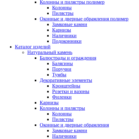
Колонны и пилястры полимер
Колонны
Пилястры
Оконные и дверные обрамления полимер
Замковые камни
Карнизы
Наличники
Подоконники
Каталог изделий
Натуральный камень
Балюстрады и ограждения
Балясины
Поручни
Тумбы
Декоративные элементы
Кронштейны
Розетки и вазоны
Филенки
Карнизы
Колонны и пилястры
Колонны
Пилястры
Оконные и дверные обрамления
Замковые камни
Наличники