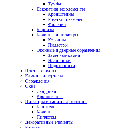
Тумбы
Декоративные элементы
Кронштейны
Розетки и вазоны
Филенки
Карнизы
Колонны и пилястры
Колонны
Пилястры
Оконные и дверные обрамления
Замковые камни
Наличники
Подоконники
Плитка и русты
Камины и порталы
Ограждения
Окна
Сандрики
Кронштейны
Пилястры и капители, колонны
Капители
Колонны
Пилястры
Декоративные элементы
Розетки