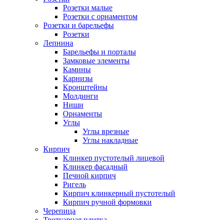
Розетки малые
Розетки с орнаментом
Розетки и барельефы
Розетки
Лепнина
Барельефы и порталы
Замковые элементы
Камины
Карнизы
Кронштейны
Молдинги
Ниши
Орнаменты
Углы
Углы врезные
Углы накладные
Кирпич
Клинкер пустотелый лицевой
Клинкер фасадный
Печной кирпич
Ригель
Кирпич клинкерный пустотелый
Кирпич ручной формовки
Черепица
Тротуарная плитка