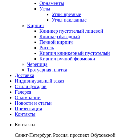
Орнаменты
Углы
Углы врезные
Углы накладные
Кирпич
Клинкер пустотелый лицевой
Клинкер фасадный
Печной кирпич
Ригель
Кирпич клинкерный пустотелый
Кирпич ручной формовки
Черепица
Тротуарная плитка
Доставка
Индивидуальный заказ
Стили фасадов
Галерея
О компании
Новости и статьи
Презентация
Контакты
Контакты
Санкт-Петербург, Россия, проспект Обуховской