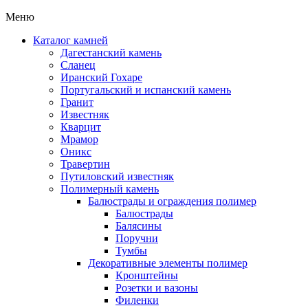
Меню
Каталог камней
Дагестанский камень
Сланец
Иранский Гохаре
Португальский и испанский камень
Гранит
Известняк
Кварцит
Мрамор
Оникс
Травертин
Путиловский известняк
Полимерный камень
Балюстрады и ограждения полимер
Балюстрады
Балясины
Поручни
Тумбы
Декоративные элементы полимер
Кронштейны
Розетки и вазоны
Филенки