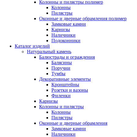
Колонны и пилястры полимер
Колонны
Пилястры
Оконные и дверные обрамления полимер
Замковые камни
Карнизы
Наличники
Подоконники
Каталог изделий
Натуральный камень
Балюстрады и ограждения
Балясины
Поручни
Тумбы
Декоративные элементы
Кронштейны
Розетки и вазоны
Филенки
Карнизы
Колонны и пилястры
Колонны
Пилястры
Оконные и дверные обрамления
Замковые камни
Наличники