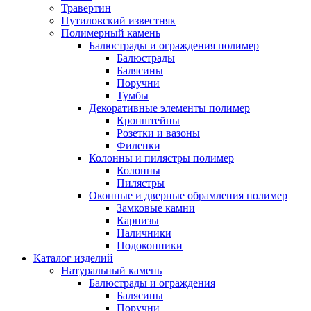
Травертин
Путиловский известняк
Полимерный камень
Балюстрады и ограждения полимер
Балюстрады
Балясины
Поручни
Тумбы
Декоративные элементы полимер
Кронштейны
Розетки и вазоны
Филенки
Колонны и пилястры полимер
Колонны
Пилястры
Оконные и дверные обрамления полимер
Замковые камни
Карнизы
Наличники
Подоконники
Каталог изделий
Натуральный камень
Балюстрады и ограждения
Балясины
Поручни