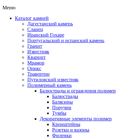
Меню
Каталог камней
Дагестанский камень
Сланец
Иранский Гохаре
Португальский и испанский камень
Гранит
Известняк
Кварцит
Мрамор
Оникс
Травертин
Путиловский известняк
Полимерный камень
Балюстрады и ограждения полимер
Балюстрады
Балясины
Поручни
Тумбы
Декоративные элементы полимер
Кронштейны
Розетки и вазоны
Филенки