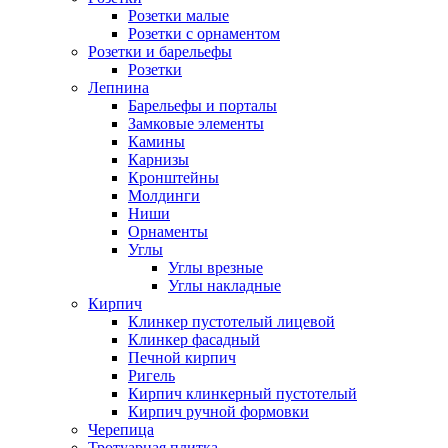
Розетки малые
Розетки с орнаментом
Розетки и барельефы
Розетки
Лепнина
Барельефы и порталы
Замковые элементы
Камины
Карнизы
Кронштейны
Молдинги
Ниши
Орнаменты
Углы
Углы врезные
Углы накладные
Кирпич
Клинкер пустотелый лицевой
Клинкер фасадный
Печной кирпич
Ригель
Кирпич клинкерный пустотелый
Кирпич ручной формовки
Черепица
Тротуарная плитка