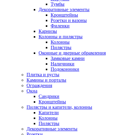
Тумбы
Декоративные элементы
Кронштейны
Розетки и вазоны
Филенки
Карнизы
Колонны и пилястры
Колонны
Пилястры
Оконные и дверные обрамления
Замковые камни
Наличники
Подоконники
Плитка и русты
Камины и порталы
Ограждения
Окна
Сандрики
Кронштейны
Пилястры и капители, колонны
Капители
Колонны
Пилястры
Декоративные элементы
Розетки