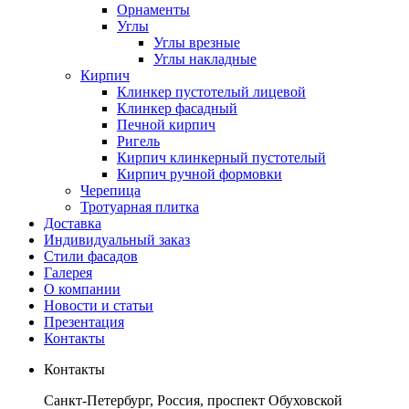
Орнаменты
Углы
Углы врезные
Углы накладные
Кирпич
Клинкер пустотелый лицевой
Клинкер фасадный
Печной кирпич
Ригель
Кирпич клинкерный пустотелый
Кирпич ручной формовки
Черепица
Тротуарная плитка
Доставка
Индивидуальный заказ
Стили фасадов
Галерея
О компании
Новости и статьи
Презентация
Контакты
Контакты
Санкт-Петербург, Россия, проспект Обуховской