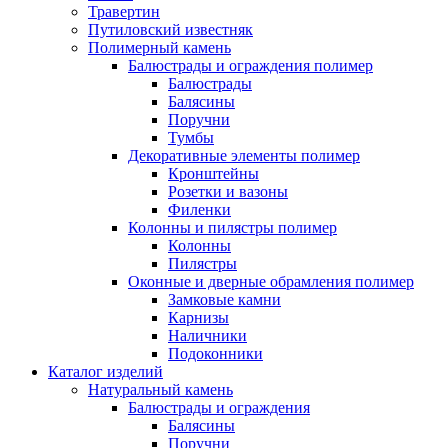
Травертин
Путиловский известняк
Полимерный камень
Балюстрады и ограждения полимер
Балюстрады
Балясины
Поручни
Тумбы
Декоративные элементы полимер
Кронштейны
Розетки и вазоны
Филенки
Колонны и пилястры полимер
Колонны
Пилястры
Оконные и дверные обрамления полимер
Замковые камни
Карнизы
Наличники
Подоконники
Каталог изделий
Натуральный камень
Балюстрады и ограждения
Балясины
Поручни