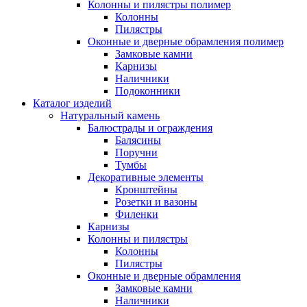
Колонны и пилястры полимер
Колонны
Пилястры
Оконные и дверные обрамления полимер
Замковые камни
Карнизы
Наличники
Подоконники
Каталог изделий
Натуральный камень
Балюстрады и ограждения
Балясины
Поручни
Тумбы
Декоративные элементы
Кронштейны
Розетки и вазоны
Филенки
Карнизы
Колонны и пилястры
Колонны
Пилястры
Оконные и дверные обрамления
Замковые камни
Наличники