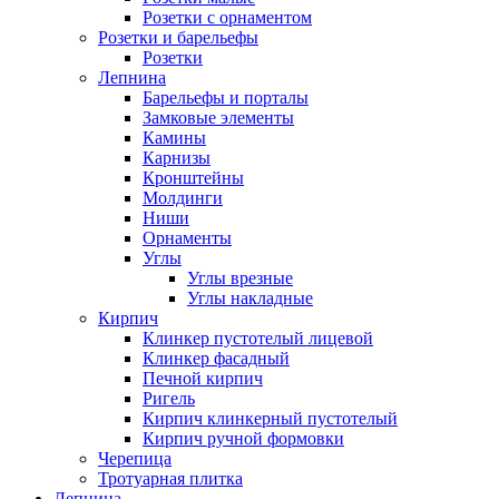
Розетки с орнаментом
Розетки и барельефы
Розетки
Лепнина
Барельефы и порталы
Замковые элементы
Камины
Карнизы
Кронштейны
Молдинги
Ниши
Орнаменты
Углы
Углы врезные
Углы накладные
Кирпич
Клинкер пустотелый лицевой
Клинкер фасадный
Печной кирпич
Ригель
Кирпич клинкерный пустотелый
Кирпич ручной формовки
Черепица
Тротуарная плитка
Лепнина