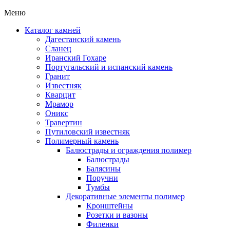
Меню
Каталог камней
Дагестанский камень
Сланец
Иранский Гохаре
Португальский и испанский камень
Гранит
Известняк
Кварцит
Мрамор
Оникс
Травертин
Путиловский известняк
Полимерный камень
Балюстрады и ограждения полимер
Балюстрады
Балясины
Поручни
Тумбы
Декоративные элементы полимер
Кронштейны
Розетки и вазоны
Филенки