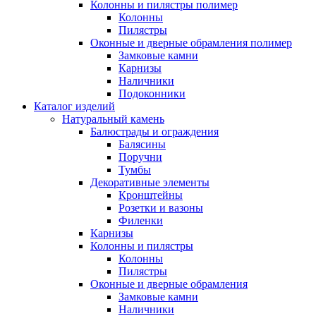
Колонны и пилястры полимер
Колонны
Пилястры
Оконные и дверные обрамления полимер
Замковые камни
Карнизы
Наличники
Подоконники
Каталог изделий
Натуральный камень
Балюстрады и ограждения
Балясины
Поручни
Тумбы
Декоративные элементы
Кронштейны
Розетки и вазоны
Филенки
Карнизы
Колонны и пилястры
Колонны
Пилястры
Оконные и дверные обрамления
Замковые камни
Наличники