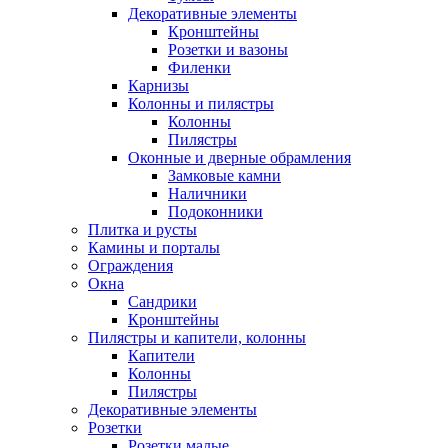
Декоративные элементы
Кронштейны
Розетки и вазоны
Филенки
Карнизы
Колонны и пилястры
Колонны
Пилястры
Оконные и дверные обрамления
Замковые камни
Наличники
Подоконники
Плитка и русты
Камины и порталы
Ограждения
Окна
Сандрики
Кронштейны
Пилястры и капители, колонны
Капители
Колонны
Пилястры
Декоративные элементы
Розетки
Розетки малые