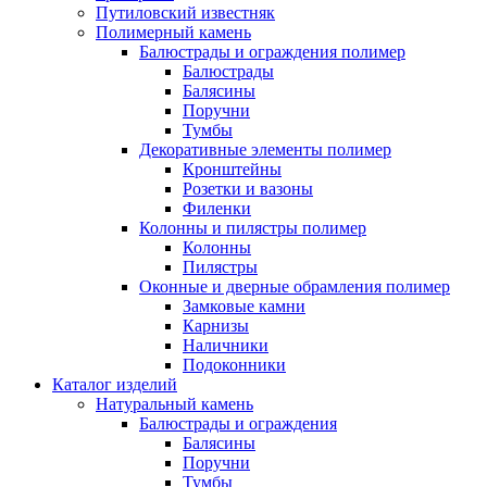
Путиловский известняк
Полимерный камень
Балюстрады и ограждения полимер
Балюстрады
Балясины
Поручни
Тумбы
Декоративные элементы полимер
Кронштейны
Розетки и вазоны
Филенки
Колонны и пилястры полимер
Колонны
Пилястры
Оконные и дверные обрамления полимер
Замковые камни
Карнизы
Наличники
Подоконники
Каталог изделий
Натуральный камень
Балюстрады и ограждения
Балясины
Поручни
Тумбы