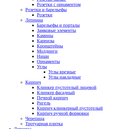
Розетки с орнаментом
Розетки и барельефы
Розетки
Лепнина
Барельефы и порталы
Замковые элементы
Камины
Карнизы
Кронштейны
Молдинги
Ниши
Орнаменты
Углы
Углы врезные
Углы накладные
Кирпич
Клинкер пустотелый лицевой
Клинкер фасадный
Печной кирпич
Ригель
Кирпич клинкерный пустотелый
Кирпич ручной формовки
Черепица
Тротуарная плитка
Лепнина