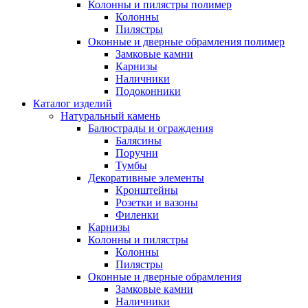
Колонны и пилястры полимер
Колонны
Пилястры
Оконные и дверные обрамления полимер
Замковые камни
Карнизы
Наличники
Подоконники
Каталог изделий
Натуральный камень
Балюстрады и ограждения
Балясины
Поручни
Тумбы
Декоративные элементы
Кронштейны
Розетки и вазоны
Филенки
Карнизы
Колонны и пилястры
Колонны
Пилястры
Оконные и дверные обрамления
Замковые камни
Наличники