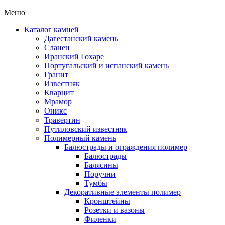
Меню
Каталог камней
Дагестанский камень
Сланец
Иранский Гохаре
Португальский и испанский камень
Гранит
Известняк
Кварцит
Мрамор
Оникс
Травертин
Путиловский известняк
Полимерный камень
Балюстрады и ограждения полимер
Балюстрады
Балясины
Поручни
Тумбы
Декоративные элементы полимер
Кронштейны
Розетки и вазоны
Филенки