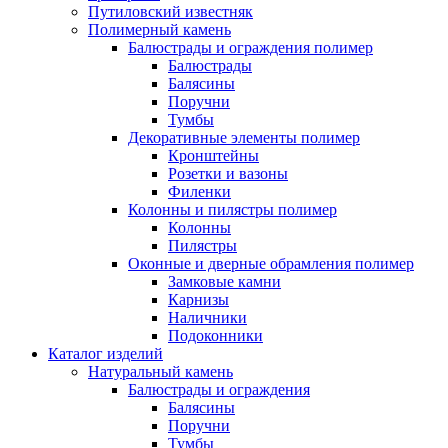
Путиловский известняк
Полимерный камень
Балюстрады и ограждения полимер
Балюстрады
Балясины
Поручни
Тумбы
Декоративные элементы полимер
Кронштейны
Розетки и вазоны
Филенки
Колонны и пилястры полимер
Колонны
Пилястры
Оконные и дверные обрамления полимер
Замковые камни
Карнизы
Наличники
Подоконники
Каталог изделий
Натуральный камень
Балюстрады и ограждения
Балясины
Поручни
Тумбы