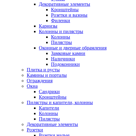
Декоративные элементы
Кронштейны
Розетки и вазоны
Филенки
Карнизы
Колонны и пилястры
Колонны
Пилястры
Оконные и дверные обрамления
Замковые камни
Наличники
Подоконники
Плитка и русты
Камины и порталы
Ограждения
Окна
Сандрики
Кронштейны
Пилястры и капители, колонны
Капители
Колонны
Пилястры
Декоративные элементы
Розетки
Розетки малые